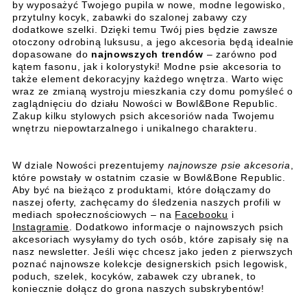
by wyposażyć Twojego pupila w nowe, modne legowisko,
przytulny kocyk, zabawki do szalonej zabawy czy
dodatkowe szelki. Dzięki temu Twój pies będzie zawsze
otoczony odrobiną luksusu, a jego akcesoria będą idealnie
dopasowane do
najnowszych trendów
– zarówno pod
kątem fasonu, jak i kolorystyki! Modne psie akcesoria to
także element dekoracyjny każdego wnętrza. Warto więc
wraz ze zmianą wystroju mieszkania czy domu pomyśleć o
zaglądnięciu do działu Nowości w Bowl&Bone Republic.
Zakup kilku stylowych psich akcesoriów nada Twojemu
wnętrzu niepowtarzalnego i unikalnego charakteru.
W dziale Nowości prezentujemy
najnowsze psie akcesoria
,
które powstały w ostatnim czasie w Bowl&Bone Republic.
Aby być na bieżąco z produktami, które dołączamy do
naszej oferty, zachęcamy do śledzenia naszych profili w
mediach społecznościowych – na
Facebooku
i
Instagramie
. Dodatkowo informacje o najnowszych psich
akcesoriach wysyłamy do tych osób, które zapisały się na
nasz newsletter. Jeśli więc chcesz jako jeden z pierwszych
poznać najnowsze kolekcje designerskich psich legowisk,
poduch, szelek, kocyków, zabawek czy ubranek, to
koniecznie dołącz do grona naszych subskrybentów!