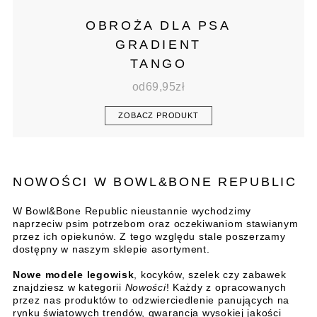
OBROŻA DLA PSA
GRADIENT
TANGO
od
69,95
zł
ZOBACZ PRODUKT
NOWOŚCI W BOWL&BONE REPUBLIC
W Bowl&Bone Republic nieustannie wychodzimy
naprzeciw psim potrzebom oraz oczekiwaniom stawianym
przez ich opiekunów. Z tego względu stale poszerzamy
dostępny w naszym sklepie asortyment.
Nowe modele legowisk
, kocyków, szelek czy zabawek
znajdziesz w kategorii
Nowości
! Każdy z opracowanych
przez nas produktów to odzwierciedlenie panujących na
rynku światowych trendów, gwarancja wysokiej jakości