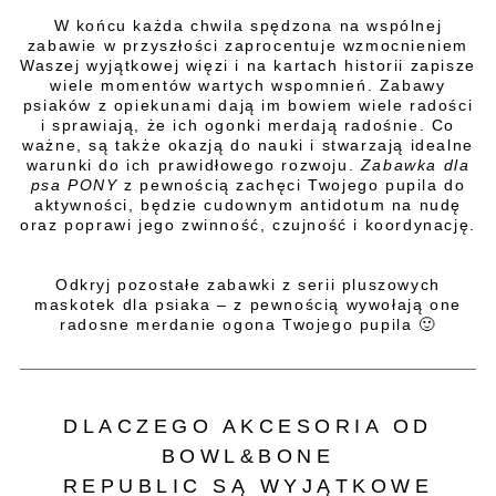
W końcu każda chwila spędzona na wspólnej
zabawie w przyszłości zaprocentuje wzmocnieniem
Waszej wyjątkowej więzi i na kartach historii zapisze
wiele momentów wartych wspomnień. Zabawy
psiaków z opiekunami dają im bowiem wiele radości
i sprawiają, że ich ogonki merdają radośnie. Co
ważne, są także okazją do nauki i stwarzają idealne
warunki do ich prawidłowego rozwoju.
Zabawka dla
psa PONY
z pewnością zachęci Twojego pupila do
aktywności, będzie cudownym antidotum na nudę
oraz poprawi jego zwinność, czujność i koordynację.
Odkryj pozostałe zabawki z serii pluszowych
maskotek dla psiaka – z pewnością wywołają one
radosne merdanie ogona Twojego pupila 🙂
DLACZEGO AKCESORIA OD
BOWL&BONE
REPUBLIC SĄ WYJĄTKOWE