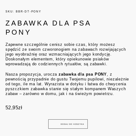
SKU: BBR-DT-PONY
ZABAWKA DLA PSA
PONY
Zapewne szczególnie cenisz sobie czas, który możesz
spędzić ze swoim czworonogiem na zabawach rozwijających
jego wyobraźnię oraz wzmacniających jego kondycję.
Doskonałym elementem, który opiekunowie psiaków
wprowadzają do codziennych rytuałów, są zabawki.
Nasza propozycja, urocza
zabawka dla psa PONY
, z
pewnością przypadnie do gustu Twojemu pupilowi, niezależnie
od tego, ile ma lat. Wyrazista w dotyku i łatwa do chwycenia
pyszczkiem zabawka stanie się stałym kompanem Waszych
zabaw – zarówno w domu, jak i na świeżym powietrzu.
52,95
zł
DODAJ DO KOSZYKA