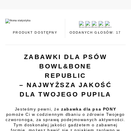
PRODUKT DOSTĘPNY
ODDANYCH GŁOSÓW: 17
ZABAWKI DLA PSÓW
BOWL&BONE
REPUBLIC
– NAJWYŻSZA JAKOŚĆ
DLA TWOJEGO PUPILA
Jesteśmy pewni, że
zabawka dla psa PONY
pomoże Ci w codziennym dbaniu o zdrowie Twojego
czworonoga, za sprawą podejmowanych aktywności.
Tym doskonałej jakości gadżetem o zabawnej
formie, możesz bawić się z psiakiem zarówno w