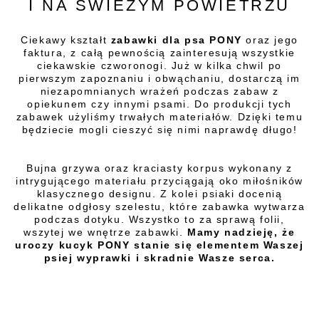
I NA ŚWIEŻYM POWIETRZU
Ciekawy kształt
zabawki dla psa PONY
oraz jego
faktura, z całą pewnością zainteresują wszystkie
ciekawskie czworonogi. Już w kilka chwil po
pierwszym zapoznaniu i obwąchaniu, dostarczą im
niezapomnianych wrażeń podczas zabaw z
opiekunem czy innymi psami. Do produkcji tych
zabawek użyliśmy trwałych materiałów. Dzięki temu
będziecie mogli cieszyć się nimi naprawdę długo!
Bujna grzywa oraz kraciasty korpus wykonany z
intrygującego materiału przyciągają oko miłośników
klasycznego designu. Z kolei psiaki docenią
delikatne odgłosy szelestu, które zabawka wytwarza
podczas dotyku. Wszystko to za sprawą folii,
wszytej we wnętrze zabawki.
Mamy nadzieję, że
uroczy kucyk PONY stanie się elementem Waszej
psiej wyprawki i skradnie Wasze serca.