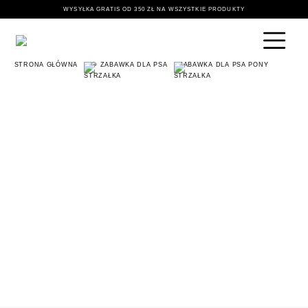
WYSYŁKA GRATIS OD 350 ZŁ NA WSZYSTKIE PRODUKTY
STRONA GŁÓWNA
🐶 ZABAWKA DLA PSA
ZABAWKA DLA PSA PONY