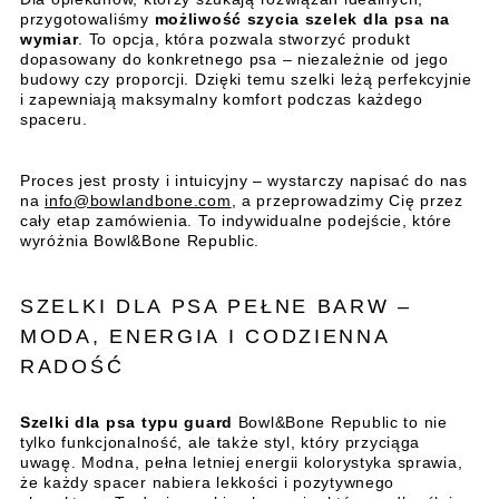
przygotowaliśmy
możliwość szycia szelek dla psa na
wymiar
. To opcja, która pozwala stworzyć produkt
dopasowany do konkretnego psa – niezależnie od jego
budowy czy proporcji. Dzięki temu szelki leżą perfekcyjnie
i zapewniają maksymalny komfort podczas każdego
spaceru.
Proces jest prosty i intuicyjny – wystarczy napisać do nas
na
info@bowlandbone.com
, a przeprowadzimy Cię przez
cały etap zamówienia. To indywidualne podejście, które
wyróżnia Bowl&Bone Republic.
SZELKI DLA PSA PEŁNE BARW –
MODA, ENERGIA I CODZIENNA
RADOŚĆ
Szelki dla psa typu guard
Bowl&Bone Republic to nie
tylko funkcjonalność, ale także styl, który przyciąga
uwagę. Modna, pełna letniej energii kolorystyka sprawia,
że każdy spacer nabiera lekkości i pozytywnego