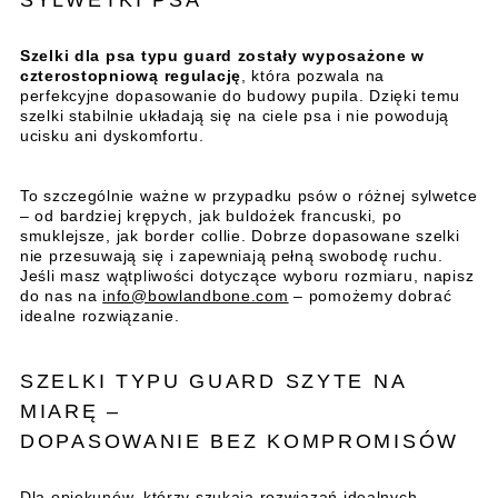
Szelki dla psa typu guard zostały wyposażone w
czterostopniową regulację
, która pozwala na
perfekcyjne dopasowanie do budowy pupila. Dzięki temu
szelki stabilnie układają się na ciele psa i nie powodują
ucisku ani dyskomfortu.
To szczególnie ważne w przypadku psów o różnej sylwetce
– od bardziej krępych, jak buldożek francuski, po
smuklejsze, jak border collie. Dobrze dopasowane szelki
nie przesuwają się i zapewniają pełną swobodę ruchu.
Jeśli masz wątpliwości dotyczące wyboru rozmiaru, napisz
do nas na
info@bowlandbone.com
– pomożemy dobrać
idealne rozwiązanie.
SZELKI TYPU GUARD SZYTE NA
MIARĘ –
DOPASOWANIE BEZ KOMPROMISÓW
Dla opiekunów, którzy szukają rozwiązań idealnych,