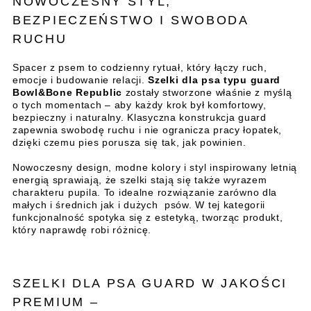
NOWOCZESNY STYL,
BEZPIECZEŃSTWO I SWOBODA
RUCHU
Spacer z psem to codzienny rytuał, który łączy ruch,
emocje i budowanie relacji.
Szelki dla psa typu guard
Bowl&Bone Republic
zostały stworzone właśnie z myślą
o tych momentach – aby każdy krok był komfortowy,
bezpieczny i naturalny. Klasyczna konstrukcja guard
zapewnia swobodę ruchu i nie ogranicza pracy łopatek,
dzięki czemu pies porusza się tak, jak powinien.
Nowoczesny design, modne kolory i styl inspirowany letnią
energią sprawiają, że szelki stają się także wyrazem
charakteru pupila. To idealne rozwiązanie zarówno dla
małych i średnich jak i dużych psów. W tej kategorii
funkcjonalność spotyka się z estetyką, tworząc produkt,
który naprawdę robi różnicę.
SZELKI DLA PSA GUARD W JAKOŚCI
PREMIUM –