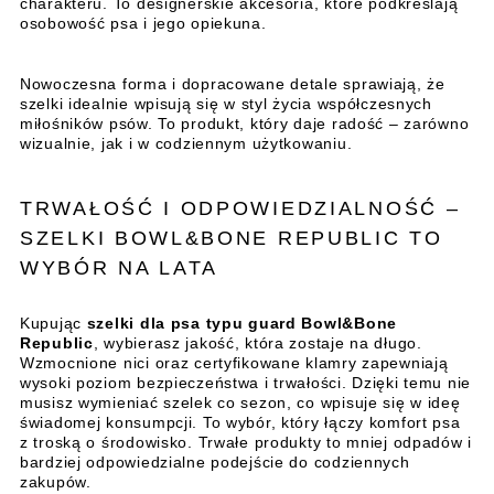
charakteru. To designerskie akcesoria, które podkreślają
osobowość psa i jego opiekuna.
Nowoczesna forma i dopracowane detale sprawiają, że
szelki idealnie wpisują się w styl życia współczesnych
miłośników psów. To produkt, który daje radość – zarówno
wizualnie, jak i w codziennym użytkowaniu.
TRWAŁOŚĆ I ODPOWIEDZIALNOŚĆ –
SZELKI BOWL&BONE REPUBLIC TO
WYBÓR NA LATA
Kupując
szelki dla psa typu guard Bowl&Bone
Republic
, wybierasz jakość, która zostaje na długo.
Wzmocnione nici oraz certyfikowane klamry zapewniają
wysoki poziom bezpieczeństwa i trwałości. Dzięki temu nie
musisz wymieniać szelek co sezon, co wpisuje się w ideę
świadomej konsumpcji. To wybór, który łączy komfort psa
z troską o środowisko. Trwałe produkty to mniej odpadów i
bardziej odpowiedzialne podejście do codziennych
zakupów.