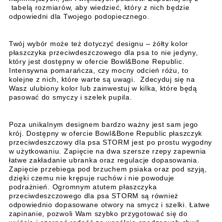
tabelą rozmiarów, aby wiedzieć, który z nich będzie
odpowiedni dla Twojego podopiecznego.
Twój wybór może też dotyczyć designu – żółty kolor
płaszczyka przeciwdeszczowego dla psa to nie jedyny,
który jest dostępny w ofercie Bowl&Bone Republic.
Intensywna pomarańcza, czy mocny odcień różu, to
kolejne z nich, które warte są uwagi. Zdecyduj się na
Wasz ulubiony kolor lub zainwestuj w kilka, które będą
pasować do smyczy i szelek pupila.
Poza unikalnym designem bardzo ważny jest sam jego
krój. Dostępny w ofercie Bowl&Bone Republic płaszczyk
przeciwdeszczowy dla psa STORM jest po prostu wygodny
w użytkowaniu. Zapięcie na dwa szersze rzepy zapewnia
łatwe zakładanie ubranka oraz regulacje dopasowania.
Zapięcie przebiega pod brzuchem psiaka oraz pod szyją,
dzięki czemu nie krępuje ruchów i nie powoduje
podrażnień. Ogromnym atutem płaszczyka
przeciwdeszczowego dla psa STORM są również
odpowiednio dopasowane otwory na smycz i szelki. Łatwe
zapinanie, pozwoli Wam szybko przygotować się do