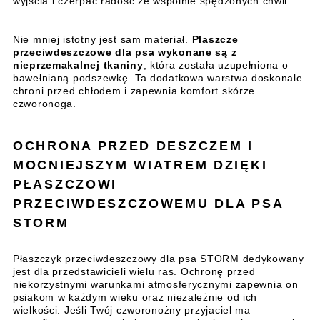
wyjścia i czerpać radość ze wspólnie spędzonych chwil.
Nie mniej istotny jest sam materiał.
Płaszcze
przeciwdeszczowe dla psa wykonane są z
nieprzemakalnej tkaniny
, która została uzupełniona o
bawełnianą podszewkę. Ta dodatkowa warstwa doskonale
chroni przed chłodem i zapewnia komfort skórze
czworonoga.
OCHRONA PRZED DESZCZEM I
MOCNIEJSZYM WIATREM DZIĘKI
PŁASZCZOWI
PRZECIWDESZCZOWEMU DLA PSA
STORM
Płaszczyk przeciwdeszczowy dla psa STORM dedykowany
jest dla przedstawicieli wielu ras. Ochronę przed
niekorzystnymi warunkami atmosferycznymi zapewnia on
psiakom w każdym wieku oraz niezależnie od ich
wielkości. Jeśli Twój czworonożny przyjaciel ma