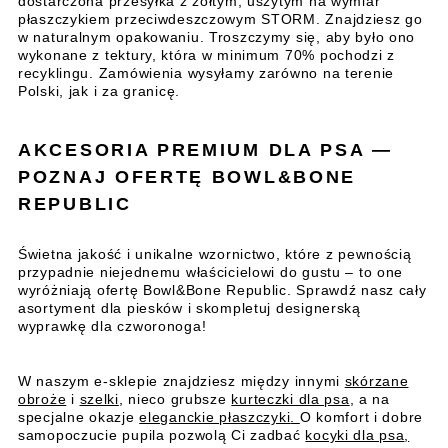
dostarczona przesyłka z żółtym, uszytym na wymiar
płaszczykiem przeciwdeszczowym STORM. Znajdziesz go
w naturalnym opakowaniu. Troszczymy się, aby było ono
wykonane z tektury, która w minimum 70% pochodzi z
recyklingu. Zamówienia wysyłamy zarówno na terenie
Polski, jak i za granicę.
AKCESORIA PREMIUM DLA PSA —
POZNAJ OFERTĘ BOWL&BONE
REPUBLIC
Świetna jakość i unikalne wzornictwo, które z pewnością
przypadnie niejednemu właścicielowi do gustu – to one
wyróżniają ofertę Bowl&Bone Republic. Sprawdź nasz cały
asortyment dla piesków i skompletuj designerską
wyprawkę dla czworonoga!
W naszym e-sklepie znajdziesz między innymi
skórzane
obroże
i
szelki
, nieco grubsze
kurteczki dla psa
, a na
specjalne okazje
eleganckie płaszczyki
.
O komfort i dobre
samopoczucie pupila pozwolą Ci zadbać
kocyki dla psa
,