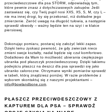
przeciwdeszczowe dla psa STORM, odpowiadają tym,
które pewnie znasz z dotychczasowych zakupów. Jeśli
zastawiasz się, czy Twój pupil nosi XXS, XS, S, M, czy L –
nie ma innej drogi, by się przekonać, niż dokładne jego
zmierzenie. Zwróć uwagę na długość tułowia, a następnie
sprawdź obwody – ważny będzie ten na szyi i w klatce
piersiowej.
Dokonując pomiaru, postaraj się założyć lekki zapas.
Dzięki temu zyskasz pewność, że gdy zwierzak nieco
zmieni swoje kształty, nadal będzie się czuł komfortowo.
Dodatkowo da Wam to możliwość ubierania cieplejszego
ubranka pod płaszczyk przeciwdeszczowy. Dzięki takiemu
podejściu płaszcz na deszcz dla psa sprawdzi się jako
ubranko całoroczne. Otrzymane wyniki pomiarów sprawdź
w tabeli, którą znajdziesz poniżej. W razie problemów z
wyborem skontaktuj się z naszymi projektantami –
info@bowlandbone.com
.
PŁASZCZ PRZECIWDESZCZOWY Z
KAPTUREM DLA PSA – SPRAWDŹ