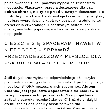
pełną swobodę ruchu podczas wyjścia na zewnątrz w
niepogodę.
Płaszczyki przeciwdeszczowe dla psa
dobrze chronią nie tylko przed ulewnym deszczem, ale
i chłodnym wiatrem
. Psiak zyskuje także osłonięcie głowy
– dobrze wyprofilowany kapturek pozwala na otulenie tej
części ciała czworonoga. Dodatkowym atutem jest
intensywny kolor poprawiający bezpieczeństwo psiaka w
niepogodę.
CIESZCIE SIĘ SPACERAMI NAWET W
NIEPOGODĘ – SPRAWDŹ
PRZECIWDESZCZOWY PŁASZCZ DLA
PSA OD BOWL&BONE REPUBLIC
Jeśli dotychczas wybranie odpowiedniego płaszczyka
przeciwdeszczowego dla psa sprawiało Ci problemy, dzięki
modelowi STORM możesz o nich zapomnieć.
Atutem
ubranka jest jego łatwe dopasowanie do piesków o
różnych wymiarach i potrzebach
. Nasi projektanci
zadbali o szeroką rozmiarówkę od XXS aż do L, dzięki
czemu znajdziesz idealny fason zarówno dla
najmniejszych, jak i większych psiaków. Zapoznaj się z