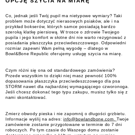
OPCJĘ SZYCIA NA MIARĘ
Co, jednak jeśli Twój pupil ma nietypowe wymiary? Taki
problem może dotyczyć nierasowych psiaków, ale i na
przykład bokserów, których samce posiadają bardzo
szeroką klatkę piersiową. W trosce o zdrowie Twojego
pupila i jego komfort w słotne dni nie warto rezygnować z
posiadania płaszczyka przeciwdeszczowego. Odpowiedni
rozmiar zapewni Wam pełną wygodę – dlatego w
Bowl&Bone Republic oferujemy usługę szycia na miarę.
Czym różni się ona od standardowego zamówienia?
Przede wszystkim to dzięki niej masz pewność 100%
dopasowania płaszczyka przeciwdeszczowego dla psa
STORM nawet dla najbardziej wymagającego czworonoga.
Jeśli chcesz dokonać tego typu zakupu, musisz tylko się z
nami skontaktować.
Zmierz obwody pieska i nie zapomnij o długości grzbietu.
Informacje wyślij na adres:
info@bowlandbone.com.
Twoje
zamówienie zostanie przygotowane w terminie do 7 dni
roboczych. Po tym czasie do Waszego domu zostanie