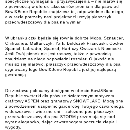
specyficzne wymagania i przyzwyczajenia – nie martw się,
z pewnością w ofercie akcesoriów premium dla psów od
Bowl&Bone Republic znajdziesz te, odpowiednie dla niego,
a w razie potrzeby nasi projektanci uszyją płaszczyk
przeciwdeszczowy dla psa na wymiar.
W ubranku czuł będzie się równie dobrze Mops, Sznaucer,
Chihuahua, Maltańczyk, York, Buldożek Francuski, Cocker
Spaniel, Labrador, Spaniel, Hart czy Owczarek Niemiecki.
Jeśli Twój piesek nie jest rasowy, także z pewnością
znajdziesz na niego odpowiedni rozmiar. O jakość nie
musisz się martwić, płaszczyk przeciwdeszczowy dla psa
sygnowany logo Bowl&Bone Republic jest jej najlepszą
gwarancją.
Do zestawu polecamy dostępne w ofercie Bowl&Bone
Republic sweterki dla psów ze świątecznym motywem –
grafitowy ASPEN
oraz
granatowy SNOWFLAKE
. Mogą one
z powodzeniem uzupełnić garderobę Twojego czworonoga
w deszczowe i wietrzne dni – założone pod płaszczyk
przeciwdeszczowy dla psa STORM prezentują się nad
wyraz elegancko, dając czworonogom poczucie ciepła i
wygody.