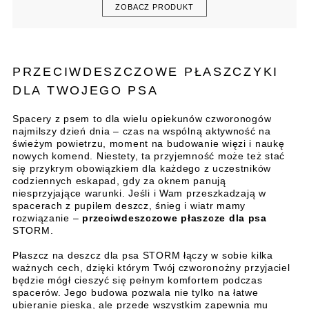
ZOBACZ PRODUKT
PRZECIWDESZCZOWE PŁASZCZYKI
DLA TWOJEGO PSA
Spacery z psem to dla wielu opiekunów czworonogów
najmilszy dzień dnia – czas na wspólną aktywność na
świeżym powietrzu, moment na budowanie więzi i naukę
nowych komend. Niestety, ta przyjemność może też stać
się przykrym obowiązkiem dla każdego z uczestników
codziennych eskapad, gdy za oknem panują
niesprzyjające warunki. Jeśli i Wam przeszkadzają w
spacerach z pupilem deszcz, śnieg i wiatr mamy
rozwiązanie –
przeciwdeszczowe płaszcze dla psa
STORM.
Płaszcz na deszcz dla psa STORM łączy w sobie kilka
ważnych cech, dzięki którym Twój czworonożny przyjaciel
będzie mógł cieszyć się pełnym komfortem podczas
spacerów. Jego budowa pozwala nie tylko na łatwe
ubieranie pieska, ale przede wszystkim zapewnia mu