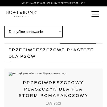
WYSYŁKA GRATIS OD 350 ZŁ NA WSZYSTKIE PRODUKTY
PRZECIWDESZCZOWE PŁASZCZE
DLA PSÓW
PRZECIWDESZCZOWY
PŁASZCZYK DLA PSA
STORM POMARAŃCZOWY
169,95
zł