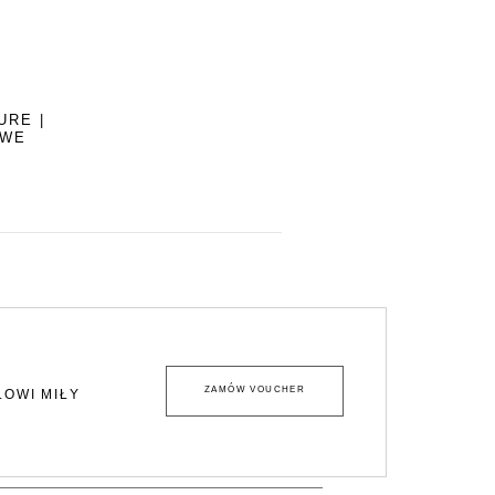
URE |
OWE
ZAMÓW VOUCHER
LOWI MIŁY