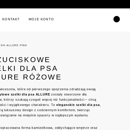
KONTAKT
MOJE KONTO
-DH-ALLURE-PINK
ZUCISKOWE
ELKI DLA PSA
LURE RÓŻOWE
akcesoria, które od pierwszego spojrzenia zdradzają swoją
ylowe szelki dla psa ALLURE
zostały stworzone dla
, którzy szukają czegoś więcej niż funkcjonalności – chcą
kości i wyjątkowego charakteru. To
eleganckie szelki dla psa
,
czą luksusowy design z codziennym komfortem, tworząc
rozwiązanie na miejskie spacery w najlepszym wydaniu.
dopracowana forma kamizelkowa, oddychające wnętrze oraz