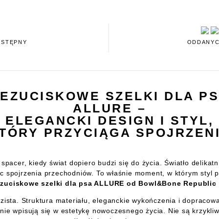
OSTĘPNY
ODDANYC
EZUCISKOWE SZELKI DLA P
ALLURE –
ELEGANCKI DESIGN I STYL,
TÓRY PRZYCIĄGA SPOJRZEN
acer, kiedy świat dopiero budzi się do życia. Światło delikatni
c spojrzenia przechodniów. To właśnie moment, w którym styl pr
zuciskowe szelki dla psa ALLURE od Bowl&Bone Republic
azista. Struktura materiału, eleganckie wykończenia i dopracow
ealnie wpisują się w estetykę nowoczesnego życia. Nie są krzykl