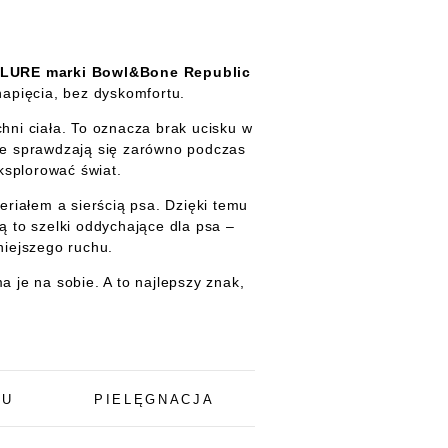
LLURE marki Bowl&Bone Republic
napięcia, bez dyskomfortu.
hni ciała. To oznacza brak ucisku w
re sprawdzają się zarówno podczas
ksplorować świat.
riałem a sierścią psa. Dzięki temu
ą to szelki oddychające dla psa –
niejszego ruchu.
a je na sobie. A to najlepszy znak,
TU
PIELĘGNACJA