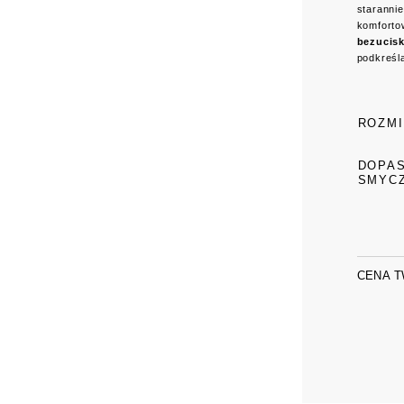
starannie
komforto
bezucis
podkreśla
ROZM
DOPA
SMYC
CENA 