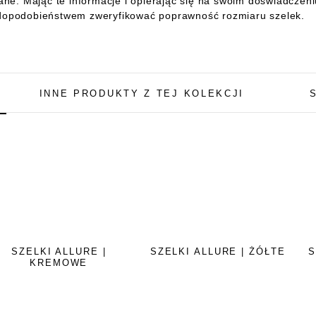
ne. Mając te informacje i opierając się na swoim doświadcze
opodobieństwem zweryfikować poprawność rozmiaru szelek.
INNE PRODUKTY Z TEJ KOLEKCJI
SZELKI ALLURE |
SZELKI ALLURE | ŻÓŁTE
S
KREMOWE