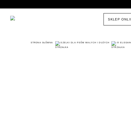
SKLEP ONL
STRONA GŁÓWNA
SZELKI DLA PSÓW MAŁYCH I DUŻYCH
🐶 ELEGAN