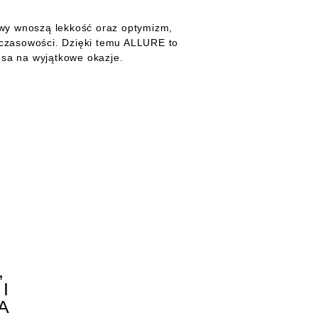
żowy wnoszą lekkość oraz optymizm,
dczasowości. Dzięki temu ALLURE to
 psa na wyjątkowe okazje.
,
I
A