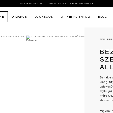
WYSYŁKA GRATIS OD 350 ZŁ NA WSZYSTKIE PRODUKTY
INE
O MARCE
LOOKBOOK
OPINIE KLIENTÓW
BLOG
CKIE SZELKI DLA PSA
BEZUCISKOWE SZELKI DLA PSA ALLURE RÓŻOWE
SKU: BBR
BE
SZ
AL
Są takie 
klasę.
St
opiekunów
stylu, ja
które łą
idealne 
Miękka, 