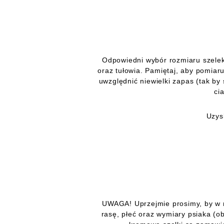
Odpowiedni wybór rozmiaru szele
oraz tułowia. Pamiętaj, aby pomiar
uwzględnić niewielki zapas (tak by 
ci
Uzys
UWAGA! Uprzejmie prosimy, by w 
rasę, płeć oraz wymiary psiaka (o