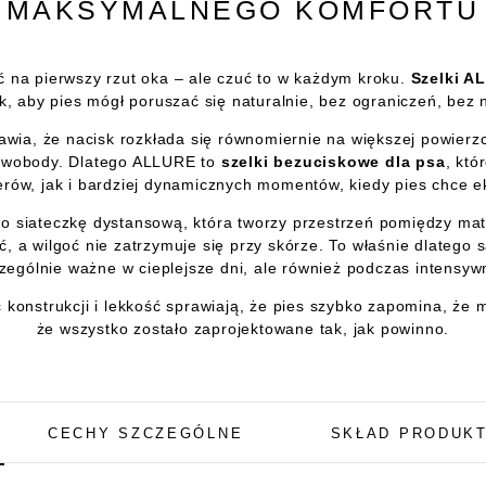
MAKSYMALNEGO KOMFORTU
ć na pierwszy rzut oka – ale czuć to w każdym kroku.
Szelki A
k, aby pies mógł poruszać się naturalnie, bez ograniczeń, bez 
awia, że nacisk rozkłada się równomiernie na większej powierzc
e swobody. Dlatego ALLURE to
szelki bezuciskowe dla psa
, któ
rów, jak i bardziej dynamicznych momentów, kiedy pies chce e
 siateczkę dystansową, która tworzy przestrzeń pomiędzy mate
 a wilgoć nie zatrzymuje się przy skórze. To właśnie dlatego s
zególnie ważne w cieplejsze dni, ale również podczas intensyw
konstrukcji i lekkość sprawiają, że pies szybko zapomina, że m
że wszystko zostało zaprojektowane tak, jak powinno.
CECHY SZCZEGÓLNE
SKŁAD PRODUK