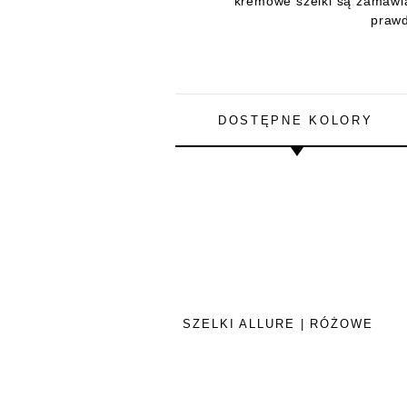
kremowe szelki są zamawia
prawd
DOSTĘPNE KOLORY
SZELKI ALLURE | RÓŻOWE