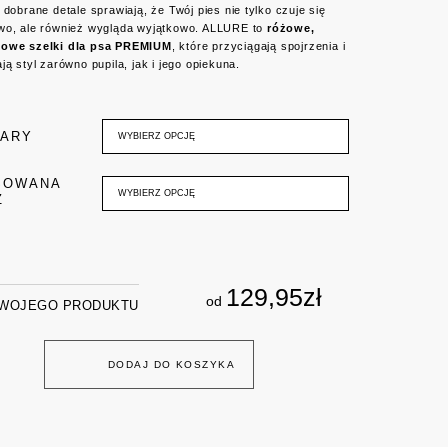
 dobrane detale sprawiają, że Twój pies nie tylko czuje się
wo, ale również wygląda wyjątkowo. ALLURE to
różowe,
kowe szelki dla psa PREMIUM
, które przyciągają spojrzenia i
ją styl zarówno pupila, jak i jego opiekuna.
IARY
WYBIERZ OPCJĘ
SOWANA
WYBIERZ OPCJĘ
Z
129,95
zł
od
TWOJEGO PRODUKTU
DODAJ DO KOSZYKA