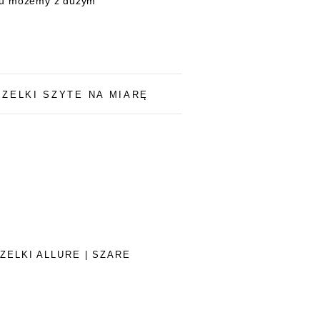
niu możemy z dużym
SZELKI SZYTE NA MIARĘ
ZELKI ALLURE | SZARE