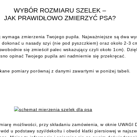
WYBÓR ROZMIARU SZELEK –
JAK PRAWIDŁOWO ZMIERZYĆ PSA?
k wymaga zmierzenia Twojego pupila. Najważniejsze są dwa wy
u dokonać u nasady szyi (nie pod pyszczkiem) oraz około 2-3 c
swobodnie się zmieścił palec wskazujący czyli około 1cm). Dzię
asno opinać Twojego pupila ani nadmiernie się przekręcać.
kane pomiary porównaj z danymi zawartymi w poniżej tabeli.
miarę możliwości, przy składaniu zamówienia, w oknie UWAG
bwód u podstawy szyi/dekoltu i obwód klatki piersiowej w najsz