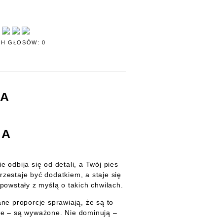
H GŁOSÓW: 0
SA
IA
e odbija się od detali, a Twój pies
zestaje być dodatkiem, a staje się
powstały z myślą o takich chwilach.
ane proporcje sprawiają, że są to
iwe – są wyważone. Nie dominują –