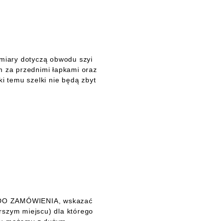
miary dotyczą obwodu szyi
m za przednimi łapkami oraz
ki temu szelki nie będą zbyt
I DO ZAMÓWIENIA, wskazać
erszym miejscu) dla którego