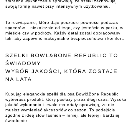
staranne wykończenie sprawiają, że szelki zachowują
swoją formę nawet przy intensywnym użytkowaniu.
To rozwiązanie, które daje poczucie pewności podczas
spacerów – niezależnie od tego, czy jesteście w parku, w
mieście czy w podróży. Każdy detal został dopracowany
tak, aby zapewnić maksymalne bezpieczeństwo i komfort.
SZELKI BOWL&BONE REPUBLIC TO
ŚWIADOMY
WYBÓR JAKOŚCI, KTÓRA ZOSTAJE
NA LATA
Kupując eleganckie szelki dla psa Bowl&Bone Republic,
wybierasz produkt, który posłuży przez długi czas. Wysoka
jakość wykonania i trwałe materiały sprawiają, że nie
musisz wymieniać akcesoriów co sezon. To podejście
zgodne z ideą slow fashion – mniej, ale lepiej i bardziej
świadomie.