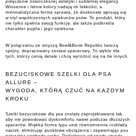
połączenie nowoczesnej estetyki i subtelnej elegancji.
Wiosenne i letnie kolory nadają im lekkości, a
minimalistyczna forma sprawia, że doskonale wpisują się
w styl współczesnych opiekunów psów. To produkt, który
nie tylko spełnia swoją funkcję, ale także podkreśla
charakter pupila i jego opiekuna.
W połączeniu ze smyczą Bowl&Bone Republic tworzą
spójny, dopracowany zestaw spacerowy. To wybór dla
tych, którzy cenią detale i chcą wyróżnić się na tle innych.
BEZUCISKOWE SZELKI DLA PSA
ALLURE –
WYGODA, KTÓRĄ CZUĆ NA KAŻDYM
KROKU
Szelki bezuciskowe dla psa zostały zaprojektowane tak,
aby nie powodować dyskomfortu nawet podczas dłuższych
spacerów. Miękka forma typu vest równomiernie rozkłada
nacisk, eliminując punktowe obciążenia i zapewniając psu
naturalną swobodę ruchu. Dodatkowo od spodu wszyta