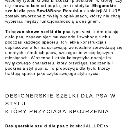
wspólny rytuał, chwila bliskości i przestrzeń, w której liczy
się zarówno komfort pupila, jak i estetyka.
Eleganckie
szelki dla psa Bowl&Bone Republic
z kolekcji ALLURE
zostały stworzone z myślą o opiekunach, którzy nie chcą
wybierać między funkcjonalnością a designem.
To
bezuciskowe szelki dla psa
typu vest, które otulają
ciało psa, zapewniając mu wygodę i swobodę ruchu
podczas każdego spaceru. Ich lekka konstrukcja i
dopracowana forma sprawiają, że idealnie sprawdzają się
u małych i średnich psów, szczególnie w cieplejszych
miesiącach. Wiosenna i letnia kolorystyka nadaje im
wyjątkowego charakteru, który przyciąga spojrzenia i
podkreśla styl pupila. To propozycja dla tych, którzy
traktują spacer jako część swojego stylu życia.
DESIGNERSKIE SZELKI DLA PSA W
STYLU,
KTÓRY PRZYCIĄGA SPOJRZENIA
Designerskie szelki dla psa
z kolekcji ALLURE to