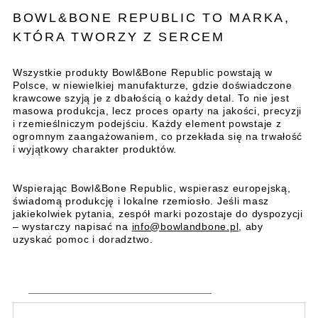
BOWL&BONE REPUBLIC TO MARKA,
KTÓRA TWORZY Z SERCEM
Wszystkie produkty Bowl&Bone Republic powstają w
Polsce, w niewielkiej manufakturze, gdzie doświadczone
krawcowe szyją je z dbałością o każdy detal. To nie jest
masowa produkcja, lecz proces oparty na jakości, precyzji
i rzemieślniczym podejściu. Każdy element powstaje z
ogromnym zaangażowaniem, co przekłada się na trwałość
i wyjątkowy charakter produktów.
Wspierając Bowl&Bone Republic, wspierasz europejską,
świadomą produkcję i lokalne rzemiosło. Jeśli masz
jakiekolwiek pytania, zespół marki pozostaje do dyspozycji
– wystarczy napisać na
info@bowlandbone.pl
, aby
uzyskać pomoc i doradztwo.