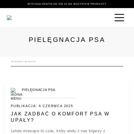
WYSYŁKA GRATIS OD 350 ZŁ NA WSZYSTKIE PRODUKTY
PIELĘGNACJA PSA
PIELĘGNACJA PSA
PUBLIKACJA: 6 CZERWCA 2025
JAK ZADBAĆ O KOMFORT PSA W
UPAŁY?
Letnie miesiące to czas, który wielu z nas kojarzy z