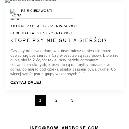
PSIE CIEKAWOSTKI
AKTUALIZACJA: 19 CZERWCA 2023
PUBLIKACJA: 27 STYCZNIA 2021
KTÓRE PSY NIE GUBIĄ SIERŚCI?
Czy aby na pewno dom, w którym mieszka pies nie może
obejść się bez sierści? Czy wiesz, że są rasy psów, które nie
gubią sierści? Wybór takiej rasy będzie ogromnym
ułatwieniem dla tych, którzy dbają o sterylny porządek w
domu, co mając pod opieką psiaka czasem bywa trudne. Co
więcej wybór psa z grupy wskazanych [...]
CZYTAJ DALEJ
1
2
3
INFO@BOWLANDBONE.COM