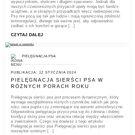
wypoczynkiem, słońcem i długimi spacerami. Jednak dla
naszych czworonożnych przyjaciół upały mogą być bardzo
uciążliwe, a w skrajnych przypadkach wręcz niebezpieczne.
Psy nie pocą się tak jak ludzie i mają ograniczoną zdolność
termoregulacji, dlatego tak ważne jest, aby odpowiednio
zadbać o ich komfort w gorące [...]
CZYTAJ DALEJ
PIELĘGNACJA PSA
PUBLIKACJA: 12 STYCZNIA 2024
PIELĘGNACJA SIERŚCI PSA W
RÓŻNYCH PORACH ROKU
Pielęgnacja sierści psa jest procesem dynamicznym, który
wymaga uwzględnienia różnych czynników, takich jak pory
roku, rasa pupila czy zmieniające się warunki atmosferyczne.
Odpowiednia pielęgnacja przyczynia się do zdrowia i dobrej
kondycji skóry psa oraz umacnia relację między właścicielem
a zwierzakiem. Czego się dowiesz z tego artykułu:
Pielęgnacja sierści psa Pielęgnacja sierści psa jest
niezwykle istotnym [...]