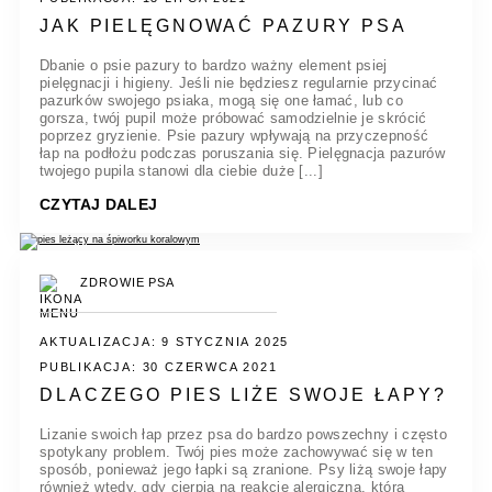
JAK PIELĘGNOWAĆ PAZURY PSA
Dbanie o psie pazury to bardzo ważny element psiej
pielęgnacji i higieny. Jeśli nie będziesz regularnie przycinać
pazurków swojego psiaka, mogą się one łamać, lub co
gorsza, twój pupil może próbować samodzielnie je skrócić
poprzez gryzienie. Psie pazury wpływają na przyczepność
łap na podłożu podczas poruszania się. Pielęgnacja pazurów
twojego pupila stanowi dla ciebie duże [...]
CZYTAJ DALEJ
ZDROWIE PSA
AKTUALIZACJA: 9 STYCZNIA 2025
PUBLIKACJA: 30 CZERWCA 2021
DLACZEGO PIES LIŻE SWOJE ŁAPY?
Lizanie swoich łap przez psa do bardzo powszechny i często
spotykany problem. Twój pies może zachowywać się w ten
sposób, ponieważ jego łapki są zranione. Psy liżą swoje łapy
również wtedy, gdy cierpią na reakcję alergiczną, która