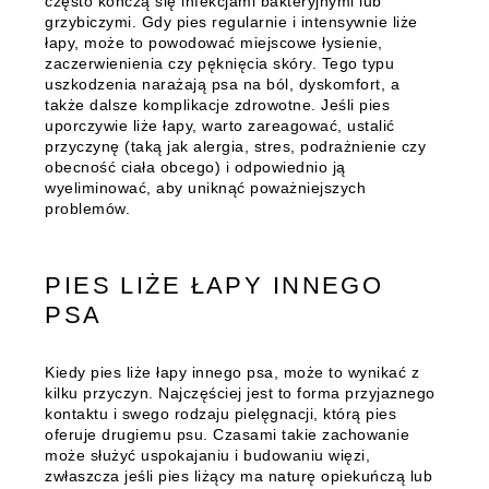
często kończą się infekcjami bakteryjnymi lub
grzybiczymi. Gdy pies regularnie i intensywnie liże
łapy, może to powodować miejscowe łysienie,
zaczerwienienia czy pęknięcia skóry. Tego typu
uszkodzenia narażają psa na ból, dyskomfort, a
także dalsze komplikacje zdrowotne. Jeśli pies
uporczywie liże łapy, warto zareagować, ustalić
przyczynę (taką jak alergia, stres, podrażnienie czy
obecność ciała obcego) i odpowiednio ją
wyeliminować, aby uniknąć poważniejszych
problemów.
PIES LIŻE ŁAPY INNEGO
PSA
Kiedy pies liże łapy innego psa, może to wynikać z
kilku przyczyn. Najczęściej jest to forma przyjaznego
kontaktu i swego rodzaju pielęgnacji, którą pies
oferuje drugiemu psu. Czasami takie zachowanie
może służyć uspokajaniu i budowaniu więzi,
zwłaszcza jeśli pies liżący ma naturę opiekuńczą lub