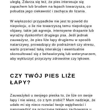
uległą. Zdarza się też, że pies interesuje się
zapachem lub brudem na łapach towarzysza, co
pobudza jego ciekawość i zachęca do lizania.
W większości przypadków nie jest to powód do
niepokoju, o ile nie towarzyszą temu niepokojące
objawy, takie jak agresja, intensywne drapanie lub
wyraźny dyskomfort drugiego psa. Jeśli jednak
zauważysz, że pies liże łapy drugiemu w sposób
natarczywy, prowadzący do podrażnień czy stresu,
warto przerwać taką interakcję i ewentualnie
skonsultować się z behawiorystą lub weterynarzem,
aby wykluczyć przyczyny zdrowotne czy lękowe.
CZY TWÓJ PIES LIŻE
ŁAPY?
Zauważyłaś u swojego pieska to, że liże on swoje
łapy i nie wiesz, co z tym zrobić? Mam nadzieje, że
udało mi się nieco rozwiać twoje wątpliwości i
naprowadzić na przyczynę takiego zachowania u