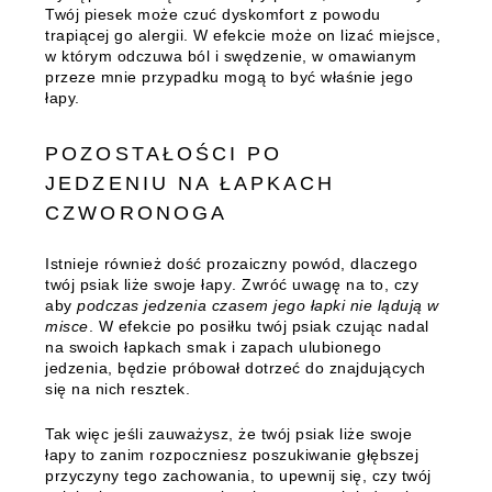
Twój piesek może czuć dyskomfort z powodu
trapiącej go alergii. W efekcie może on lizać miejsce,
w którym odczuwa ból i swędzenie, w omawianym
przeze mnie przypadku mogą to być właśnie jego
łapy.
POZOSTAŁOŚCI PO
JEDZENIU NA ŁAPKACH
CZWORONOGA
Istnieje również dość prozaiczny powód,
dlaczego
twój psiak liże swoje łapy
. Zwróć uwagę na to, czy
aby
podczas jedzenia czasem jego łapki nie lądują w
misce
. W efekcie po posiłku twój psiak czując nadal
na swoich łapkach smak i zapach ulubionego
jedzenia, będzie próbował dotrzeć do znajdujących
się na nich resztek.
Tak więc jeśli zauważysz, że twój psiak liże swoje
łapy to zanim rozpoczniesz poszukiwanie głębszej
przyczyny tego zachowania, to upewnij się, czy twój