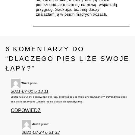
się każdą chwilą, a każdy kolejny dzień
postrzegać jako szansę na nową, wspaniałą
przygodę. Szukając bratniej duszy
znalazłam ją w psich mądrych oczach.
6 KOMENTARZY DO
“
DLACZEGO PIES LIŻE SWOJE
ŁAPY?
”
Wiera
pisze:
2021-07-01 o 13:11
Lekarz weterynarii podpowiedział mi aby dodawać psu do miski z wodą wapno.W przypadku mojego
psa to się sprawdziło .Lizanie łap się zdarza ale sporadycznie.
ODPOWIEDZ
dawid
pisze:
2021-08-24 o 21:33