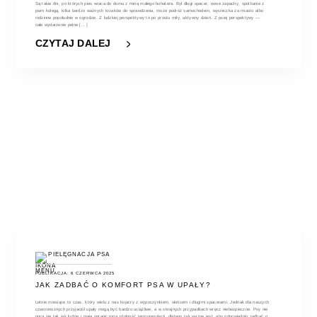
Są takie dni, po których pies wraca do domu z miną małego bohatera. Był długi spacer, nowe zapachy, spotkanie z
psim kolegą, kilka bardzo ważnych krzaków do sprawdzenia, może podróż samochodem, wycieczka za miasto albo
rodzinne popołudnie w ogrodzie. Z ludzkiej perspektywy to po prostu miły, aktywny dzień. Z psiej perspektywy —
całe wydarzenie pełne [...]
CZYTAJ DALEJ
PIELĘGNACJA PSA
PUBLIKACJA: 6 CZERWCA 2025
JAK ZADBAĆ O KOMFORT PSA W UPAŁY?
Letnie miesiące to czas, który wielu z nas kojarzy z wypoczynkiem, słońcem i długimi spacerami. Jednak dla naszych
czworonożnych przyjaciół upały mogą być bardzo uciążliwe, a w skrajnych przypadkach wręcz niebezpieczne. Psy nie
pocą się tak jak ludzie i mają ograniczoną zdolność termoregulacji, dlatego tak ważne jest, aby odpowiednio zadbać o