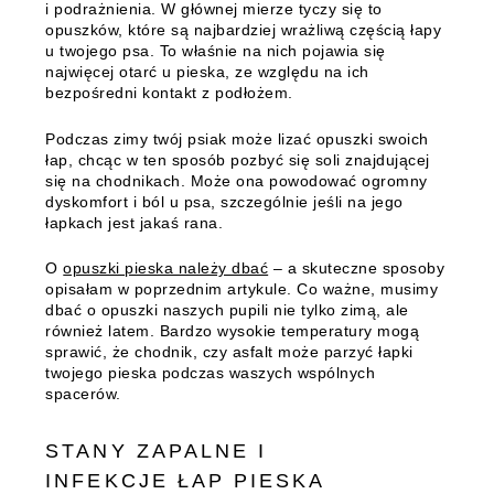
i podrażnienia. W głównej mierze tyczy się to
opuszków, które są najbardziej wrażliwą częścią łapy
u twojego psa. To właśnie na nich pojawia się
najwięcej otarć u pieska, ze względu na ich
bezpośredni kontakt z podłożem.
Podczas zimy twój psiak może lizać opuszki swoich
łap, chcąc w ten sposób pozbyć się soli znajdującej
się na chodnikach. Może ona powodować ogromny
dyskomfort i ból u psa, szczególnie jeśli na jego
łapkach jest jakaś rana.
O
opuszki pieska należy dbać
– a skuteczne sposoby
opisałam w poprzednim artykule. Co ważne, musimy
dbać o opuszki naszych pupili nie tylko zimą, ale
również latem. Bardzo wysokie temperatury mogą
sprawić, że chodnik, czy asfalt może parzyć łapki
twojego pieska podczas waszych wspólnych
spacerów.
STANY ZAPALNE I
INFEKCJE ŁAP PIESKA