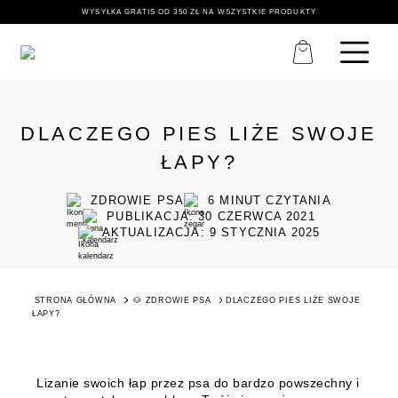
WYSYŁKA GRATIS OD 350 ZŁ NA WSZYSTKIE PRODUKTY
DLACZEGO PIES LIŻE SWOJE
ŁAPY?
ZDROWIE PSA
6
MINUT CZYTANIA
PUBLIKACJA: 30 CZERWCA 2021
AKTUALIZACJA: 9 STYCZNIA 2025
STRONA GŁÓWNA
🐶 ZDROWIE PSA
DLACZEGO PIES LIŻE SWOJE
ŁAPY?
Lizanie swoich łap przez psa do bardzo powszechny i