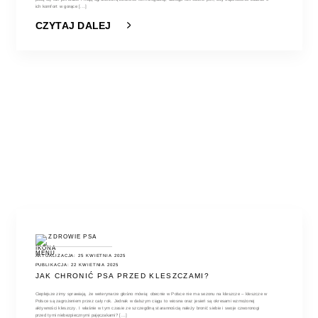
ich komfort w gorące [...]
CZYTAJ DALEJ
ZDROWIE PSA
AKTUALIZACJA: 25 KWIETNIA 2025
PUBLIKACJA: 22 KWIETNIA 2025
JAK CHRONIĆ PSA PRZED KLESZCZAMI?
Cieplejsze zimy sprawiają, że weterynarze głośno mówią: obecnie w Polsce nie ma sezonu na kleszcze – kleszcze w
Polsce są zagrożeniem przez cały rok. Jednak w dalszym ciągu to wiosna oraz jesień są okresami wzmożonej
aktywności kleszczy. I właśnie w tym czasie ze szczególną starannością należy bronić siebie i swoje czworonogi
przed tymi niebezpiecznymi pajęczakami? [...]