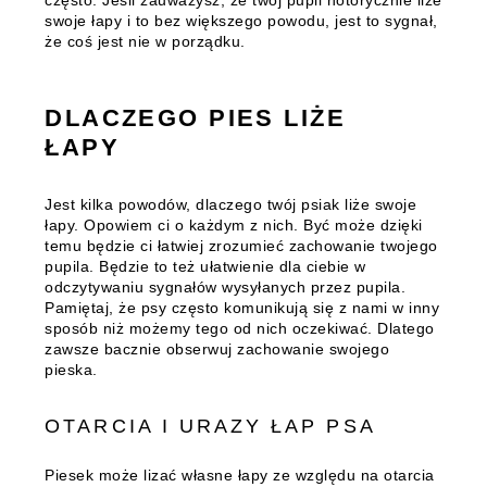
często.
Jeśli zauważysz, że twój pupil notorycznie liże
swoje łapy i to bez większego powodu, jest to sygnał,
że coś jest nie w porządku.
DLACZEGO PIES LIŻE
ŁAPY
Jest kilka powodów, dlaczego twój psiak liże swoje
łapy. Opowiem ci o każdym z nich. Być może dzięki
temu będzie ci łatwiej zrozumieć zachowanie twojego
pupila. Będzie to też ułatwienie dla ciebie w
odczytywaniu sygnałów wysyłanych przez pupila.
Pamiętaj, że psy często komunikują się z nami w inny
sposób niż możemy tego od nich oczekiwać. Dlatego
zawsze bacznie obserwuj zachowanie swojego
pieska.
OTARCIA I URAZY ŁAP PSA
Piesek może lizać własne łapy ze względu na otarcia