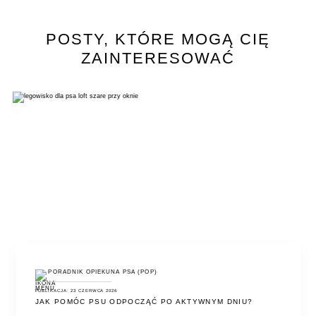
POSTY, KTÓRE MOGĄ CIĘ
ZAINTERESOWAĆ
PORADNIK OPIEKUNA PSA (POP)
PUBLIKACJA: 23 CZERWCA 2026
JAK POMÓC PSU ODPOCZĄĆ PO AKTYWNYM DNIU?