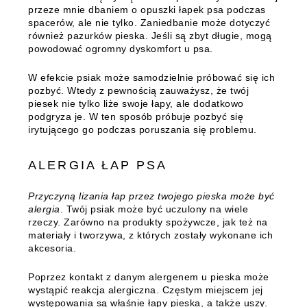
przeze mnie dbaniem o opuszki łapek psa podczas
spacerów, ale nie tylko. Zaniedbanie może dotyczyć
również pazurków pieska. Jeśli są zbyt długie, mogą
powodować ogromny dyskomfort u psa.
W efekcie psiak może samodzielnie próbować się ich
pozbyć. Wtedy z pewnością zauważysz, że twój
piesek nie tylko liże swoje łapy, ale dodatkowo
podgryza je. W ten sposób próbuje pozbyć się
irytującego go podczas poruszania się problemu.
ALERGIA ŁAP PSA
Przyczyną lizania łap przez twojego pieska
może być
alergia
. Twój psiak może być uczulony na wiele
rzeczy. Zarówno na produkty spożywcze, jak też na
materiały i tworzywa, z których zostały wykonane ich
akcesoria.
Poprzez kontakt z danym alergenem u pieska może
wystąpić reakcja alergiczna. Częstym miejscem jej
występowania są właśnie łapy pieska, a także uszy.