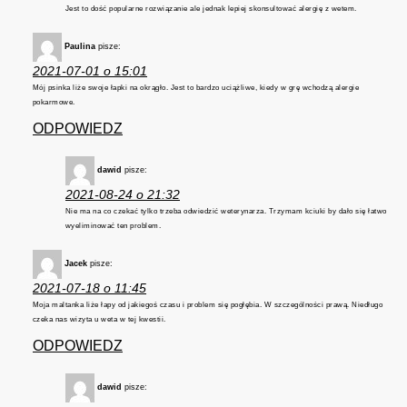
Jest to dość popularne rozwiązanie ale jednak lepiej skonsultować alergię z wetem.
Paulina
pisze:
2021-07-01 o 15:01
Mój psinka liże swoje łapki na okrągło. Jest to bardzo uciążliwe, kiedy w grę wchodzą alergie
pokarmowe.
ODPOWIEDZ
dawid
pisze:
2021-08-24 o 21:32
Nie ma na co czekać tylko trzeba odwiedzić weterynarza. Trzymam kciuki by dało się łatwo
wyeliminować ten problem.
Jacek
pisze:
2021-07-18 o 11:45
Moja maltanka liże łapy od jakiegoś czasu i problem się pogłębia. W szczególności prawą. Niedługo
czeka nas wizyta u weta w tej kwestii.
ODPOWIEDZ
dawid
pisze: