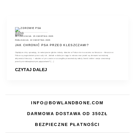
ZDROWIE PSA
AKTUALIZACJA: 25 KWIETNIA 2025
PUBLIKACJA: 22 KWIETNIA 2025
JAK CHRONIĆ PSA PRZED KLESZCZAMI?
Cieplejsze zimy sprawiają, że weterynarze głośno mówią: obecnie w Polsce nie ma sezonu na kleszcze – kleszcze w
Polsce są zagrożeniem przez cały rok. Jednak w dalszym ciągu to wiosna oraz jesień są okresami wzmożonej
aktywności kleszczy. I właśnie w tym czasie ze szczególną starannością należy bronić siebie i swoje czworonogi
przed tymi niebezpiecznymi pajęczakami? [...]
CZYTAJ DALEJ
INFO@BOWLANDBONE.COM
DARMOWA DOSTAWA OD 350ZŁ
BEZPIECZNE PŁATNOŚCI