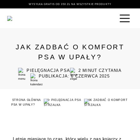
WYSYŁKA GRATIS OD 350 ZŁ NA WSZYSTKIE PRODUKTY
JAK ZADBAĆ O KOMFORT
PSA W UPAŁY?
PIELĘGNACJA PSA
2
MINUT CZYTANIA
PUBLIKACJA: 6 CZERWCA 2025
STRONA GŁÓWNA
🐶 PIELĘGNACJA PSA
JAK ZADBAĆ O KOMFORT
PSA W UPAŁY?
Letnie miesiące to czas, który wielu z nas kojarzy z