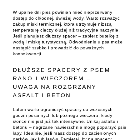
W upalne dni pies powinien mieć nieprzerwany
dostęp do chłodnej, świeżej wody. Warto rozważyć
zakup miski termicznej, która utrzymuje niższą
temperaturę cieczy dłużej niż tradycyjne naczynie.
Jeśli planujesz dłuższy spacer – zabierz butelkę z
wodą i miskę turystyczną. Odwodnienie u psa może
nastąpić szybko i prowadzić do poważnych
konsekwencji.
DŁUŻSZE SPACERY Z PSEM
RANO I WIECZOREM –
UWAGA NA ROZGRZANY
ASFALT I BETON
Latem warto ograniczyć spacery do wczesnych
godzin porannych lub późnego wieczora, kiedy
słońce nie jest już tak intensywne. Unikaj asfaltu i
betonu – nagrzane nawierzchnie mogą poparzyć psie
łapy. Idealnie, jeśli masz dostęp do zacienionych
parków, łąk lub lasów. Pamiętaj, by na spacery