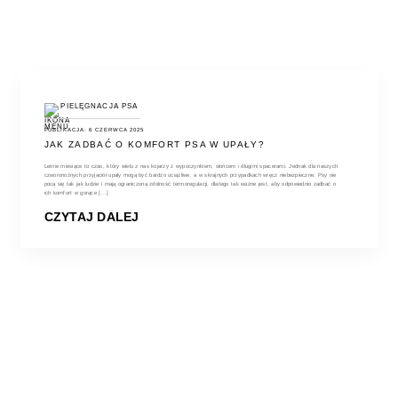
PIELĘGNACJA PSA
PUBLIKACJA: 6 CZERWCA 2025
JAK ZADBAĆ O KOMFORT PSA W UPAŁY?
Letnie miesiące to czas, który wielu z nas kojarzy z wypoczynkiem, słońcem i długimi spacerami. Jednak dla naszych
czworonożnych przyjaciół upały mogą być bardzo uciążliwe, a w skrajnych przypadkach wręcz niebezpieczne. Psy nie
pocą się tak jak ludzie i mają ograniczoną zdolność termoregulacji, dlatego tak ważne jest, aby odpowiednio zadbać o
ich komfort w gorące [...]
CZYTAJ DALEJ