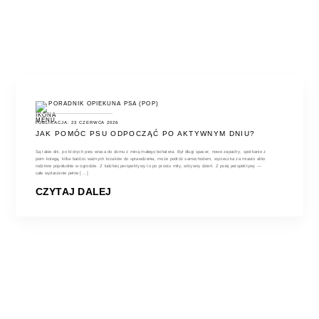
PORADNIK OPIEKUNA PSA (POP)
PUBLIKACJA: 23 CZERWCA 2026
JAK POMÓC PSU ODPOCZĄĆ PO AKTYWNYM DNIU?
Są takie dni, po których pies wraca do domu z miną małego bohatera. Był długi spacer, nowe zapachy, spotkanie z
psim kolegą, kilka bardzo ważnych krzaków do sprawdzenia, może podróż samochodem, wycieczka za miasto albo
rodzinne popołudnie w ogrodzie. Z ludzkiej perspektywy to po prostu miły, aktywny dzień. Z psiej perspektywy —
całe wydarzenie pełne [...]
CZYTAJ DALEJ