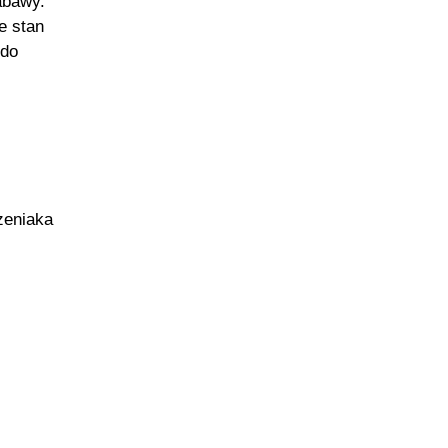
abawy.
e stan
 do
zeniaka