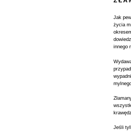
ZŁA
Jak pew
życia m
okresem
dowiedz
innego 
Wydawać
przypad
wypadni
mylnego
Złamany
wszystk
krawędz
Jeśli t