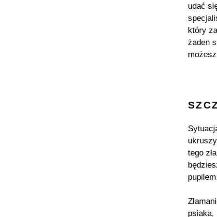
udać si
specjal
który z
żaden s
możesz 
SZC
Sytuacj
ukruszy
tego zł
będzies
pupilem
Złamani
psiaka,