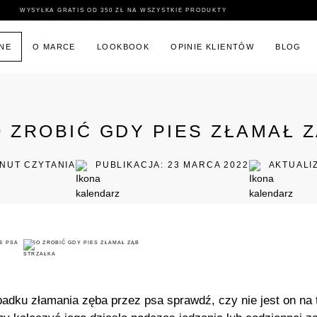
KURIER GLS • PACZKOMATY INPOST • ODBIÓR OSOBISTY
INE
O MARCE
LOOKBOOK
OPINIE KLIENTÓW
BLOG
 ZROBIĆ GDY PIES ZŁAMAŁ 
INUT CZYTANIA
PUBLIKACJA: 23 MARCA 2022
AKTUALI
E PSA
CO ZROBIĆ GDY PIES ZŁAMAŁ ZĄB
adku złamania zęba przez psa sprawdź, czy nie jest on na 