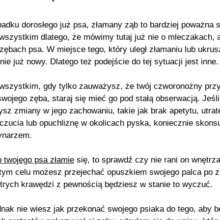
adku dorosłego już psa, złamany ząb to bardziej poważna 
wszystkim dlatego, że mówimy tutaj już nie o mleczakach, 
 zębach psa. W miejsce tego, który uległ złamaniu lub ukrus
nie już nowy. Dlatego też podejście do tej sytuacji jest inne.
wszystkim, gdy tylko zauważysz, że twój czworonożny przy
swojego zęba, staraj się mieć go pod stałą obserwacją
.
Jeśli
sz zmiany w jego zachowaniu, takie jak brak apetytu, utrat
zucia lub opuchliznę w okolicach pyska, koniecznie skonsul
ynarzem.
 twojego psa złamie
się, to sprawdź czy nie rani on wnętrz
tym celu możesz przejechać opuszkiem swojego palca po z
strych krawędzi z pewnością będziesz w stanie to wyczuć.
ednak nie wiesz jak przekonać swojego psiaka do tego, aby b