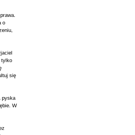
sprawa.
a o
zeniu,
jaciel
 tylko
ę
tuj się
a pyska
ębie. W
ez