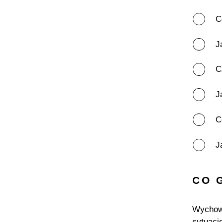
C
J
C
J
C
J
CO 
Wychowy
sytuacj