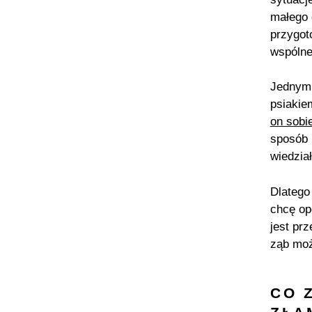
małego 
przygot
wspólne
Jednym 
psiakie
on sobi
sposób 
wiedzia
Dlatego
chcę op
jest pr
ząb moż
CO 