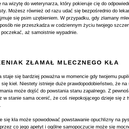
ę na wizytę do weterynarza, który pokieruje cię do odpowied
isty. Możesz również od razu udać się bezpośrednio do leka
ajmuje się psim uzębieniem. W przypadku, gdy złamany ml
posób nie przeszkadza w codziennym życiu twojego szczen
poczekać, aż samoistnie wypadnie.
ZENIAK ZŁAMAŁ MLECZNEGO KŁA
a staje się bardziej poważna w momencie gdy twojemu pupil
 się kieł. Niestety istnieje duże prawdopodobieństwo, że na
amania może dojść do powstania stanu zapalnego. Z pewnoś
z w stanie sama ocenić, że coś niepokojącego dzieje się z 
.
e się kła może spowodować powstawanie opuchlizny na py
 przez co jego apetyt i ogólne samopoczucie może się mocn