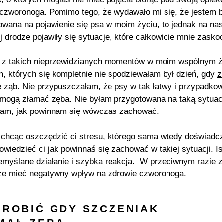
czworonoga. Pomimo tego, że wydawało mi się, że jestem 
owana na pojawienie się psa w moim życiu, to jednak na na
j drodze pojawiły się sytuacje, które całkowicie mnie zasko
z takich nieprzewidzianych momentów w moim wspólnym ż
m, których się kompletnie nie spodziewałam był dzień, gdy
z
e ząb.
Nie przypuszczałam, że psy w tak łatwy i przypadko
mogą złamać zęba. Nie byłam przygotowana na taką sytuacj
łam, jak powinnam się wówczas zachować.
 chcąc oszczędzić ci stresu, którego sama wtedy doświadc
owiedzieć ci jak powinnaś się zachować w takiej sytuacji. Is
zemyślane działanie i szybka reakcja. W przeciwnym razie 
e mieć negatywny wpływ na zdrowie czworonoga.
ZROBIĆ GDY SZCZENIAK