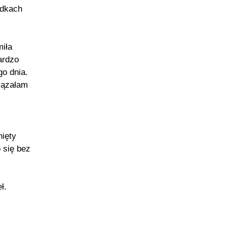
adkach
miła
ardzo
go dnia.
iązałam
nięty
 się bez
ł.