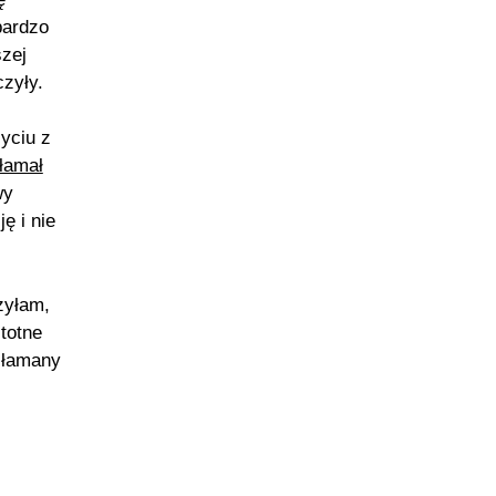
bardzo
szej
czyły.
yciu z
łamał
wy
ę i nie
zyłam,
totne
złamany