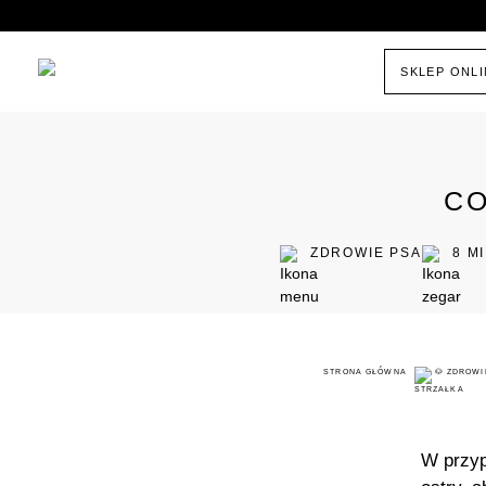
SKLEP ONL
CO
ZDROWIE PSA
8
M
STRONA GŁÓWNA
🐶 ZDROWI
W przyp