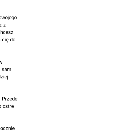
 swojego
z z
chcesz
 cię do
w
k sam
ziej
. Przede
o ostre
łocznie