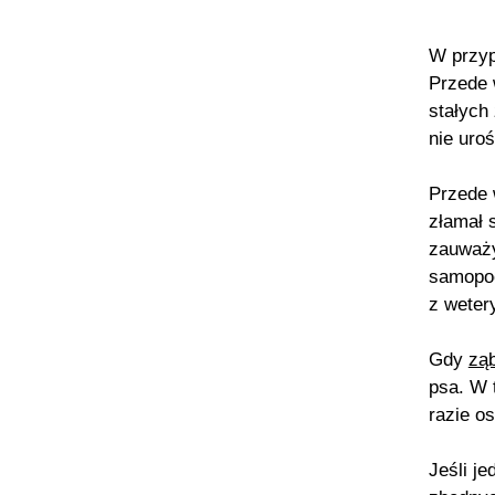
W przyp
Przede 
stałych
nie uroś
Przede 
złamał 
zauważy
samopoc
z weter
Gdy
ząb
psa. W 
razie o
Jeśli j