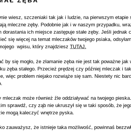
MAŁ ZĘBA
nie wiesz, szczeniaki tak jak i ludzie, na pierwszym etapie
ają mleczne zęby. Podobnie jak i w naszym przypadku, wra
 dorastania ich miejsce zastępuje stałe zęby. Jeśli jednak 
ieć się więcej na temat mleczaków twojego psiaka, odsyłam
mojego wpisu, który znajdziesz
TUTAJ.
 by się mogło, że złamanie zęba nie jest tak poważne jak 
ku zęba stałego. Przecież prędzej czy później mleczak i ta
e, więc problem niejako rozwiąże się sam. Niestety nic bard
.
 mleczak może również źle oddziaływać na twojego pieska
im sprawdź, czy ząb nie ukruszył się w taki sposób, że jeg
ie mogą kaleczyć wnętrze pyska.
ylko zauważysz, że istnieje taka możliwość, powinnaś bezzw