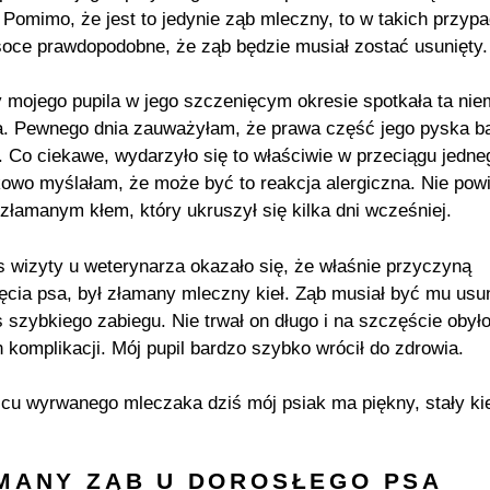
. Pomimo, że jest to jedynie ząb mleczny, to w takich przyp
soce prawdopodobne, że ząb będzie musiał zostać usunięty.
y mojego pupila w jego szczenięcym okresie spotkała ta nie
a. Pewnego dnia zauważyłam, że prawa część jego pyska b
. Co ciekawe, wydarzyło się to właściwie w przeciągu jedne
owo myślałam, że może być to reakcja alergiczna. Nie pow
 złamanym kłem, który ukruszył się kilka dni wcześniej.
 wizyty u weterynarza okazało się, że właśnie przyczyną
ęcia psa, był złamany mleczny kieł. Ząb musiał być mu usu
 szybkiego zabiegu. Nie trwał on długo i na szczęście obyło
 komplikacji. Mój pupil bardzo szybko wrócił do zdrowia.
cu wyrwanego mleczaka dziś mój psiak ma piękny, stały kie
MANY ZĄB U DOROSŁEGO PSA