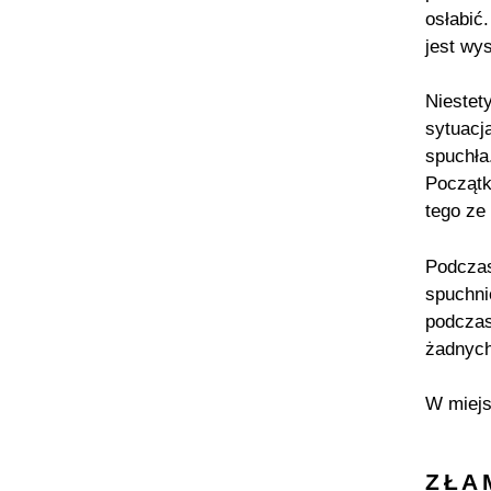
osłabić
jest wy
Niestet
sytuacj
spuchła
Początk
tego ze
Podczas
spuchni
podczas
żadnych
W miejs
ZŁA