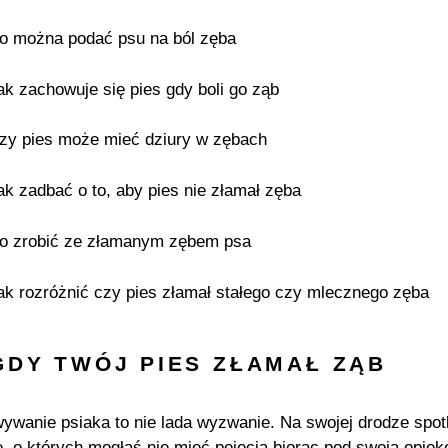
o można podać psu na ból zęba
ak zachowuje się pies gdy boli go ząb
zy pies może mieć dziury w zębach
ak zadbać o to, aby pies nie złamał zęba
o zrobić ze złamanym zębem psa
ak rozróżnić czy pies złamał stałego czy mlecznego zęba
GDY TWÓJ PIES ZŁAMAŁ ZĄB
wanie psiaka to nie lada wyzwanie. Na swojej drodze spo
e, o których mogłaś nie mieć pojęcia biorąc pod swoją opiek