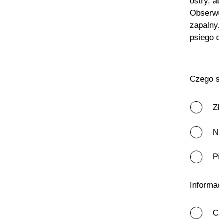
ostry, 
Obserwu
zapalny
psiego 
Czego s
Z
N
P
Informa
C