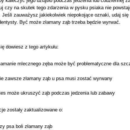
aby kaleczyć jego dziąsło podczas jedzenia lub codziennej z
j czy na skutek tego zdarzenia w pysku psiaka nie powstaj
. Jeśli zauważysz jakiekolwiek niepokojące oznaki, udaj się
dentysty. Być może złamany ząb trzeba będzie wyrwać.
ię dowiesz z tego artykułu:
łamanie mlecznego zęba może być problematyczne dla szc
ie zawsze złamany ząb u psa musi zostać wyrwany
ies może ukruszyć ząb podczas jedzenia lub zabawy
cje zostały zaktualizowane o:
zy psa boli złamany ząb