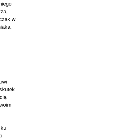
niego
rza,
eczak w
iaka,
owi
 skutek
cią
twoim
sku
o