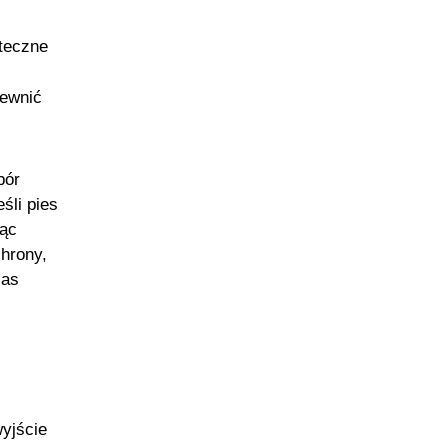
teczne
pewnić
bór
śli pies
jąc
hrony,
zas
yjście