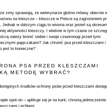
sze zimy sprawiają, że weterynarze głośno mówią: obecnie 
sezonu na kleszcze – kleszcze w Polsce są zagrożeniem p
k. Jednak w dalszym ciągu to wiosna oraz jesień są okresam
ej aktywności kleszczy. I właśnie w tym czasie ze szczeg
ością należy bronić siebie i swoje czworonogi przed tymi
iecznymi pajęczakami? Jak chronić psa przed kleszczami i
o jest to konieczne?
RONA PSA PRZED KLESZCZAMI
AKĄ METODĘ WYBRAĆ?
ostępnych środków ochrony psów przed kleszczami dostęp
rople spot-on
– aplikuje się je na kark; chronią jednocześnie
leszczami i pchłami