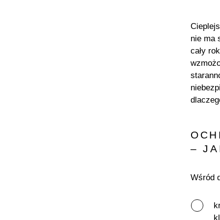
Cieplej
nie ma 
cały ro
wzmożon
starann
niebezp
dlaczeg
OCH
– J
Wśród d
k
k