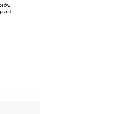
 psów
,
 przed