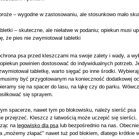
broże
– wygodne w zastosowaniu, ale stosunkowo mało sku
abletki
– skuteczne, ale niełatwe w podaniu; opiekun musi u
ię, że pies nie zwymiotował tabletki
chrona psa przed kleszczami ma swoje zalety i wady, a wy
opiekun powinien dostosować do indywidualnych potrzeb. Je
 zwymiotował tabletkę, warto sięgać po inne środki. Wybiera
 musimy być przygotowanym na konieczność dodatkowej oc
ieramy się na spacer do lasu, na łąkę czy do parku. Wówc
osiłkować się sprayem.
ym spacerze, nawet tym po blokowisku, należy sierść psa
ie przejrzeć. Kleszcz z łatwością może uczepić się sierści,
sząc na
legowisko dla psa
lub bezpośrednio na nas. Obecnie
a „możemy złapać” nawet tuż pod blokiem, dlatego krótkie w