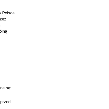
w Polsce
rzez
i
ólną
ne są:
 przed