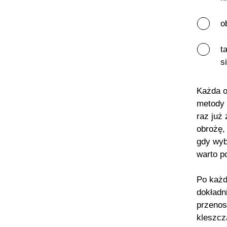
o
t
s
Każda o
metody 
raz już
obrożę,
gdy wyb
warto p
Po każd
dokładn
przeno
kleszcz