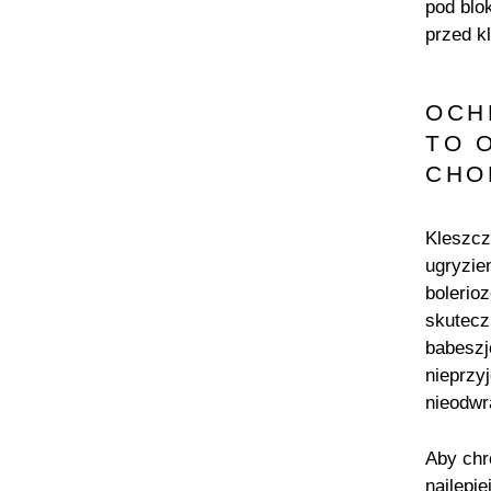
pod blo
przed k
OCH
TO 
CHO
Kleszcz
ugryzie
bolerio
skutecz
babeszj
nieprzy
nieodwr
Aby chr
najlepi