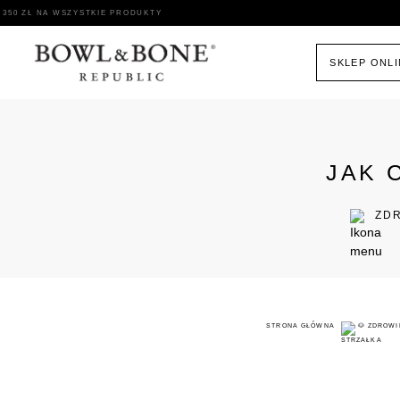
SKLEP ONL
JAK 
ZD
STRONA GŁÓWNA
🐶 ZDROWI