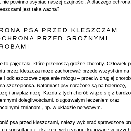
k nie powinno usypiać naszej czujności. A dlaczego ochrona
leszczami jest taka ważna?
RONA PSA PRZED KLESZCZAMI
OCHRONA PRZED GROŹNYMI
ROBAMI
e to pajęczaki, które przenoszą groźne choroby. Człowiek p
niu przez kleszcza może zachorować przede wszystkim na
zę i odkleszczowe zapalenie mózgu – przeciw drugiej chorobi
na szczepionka. Natomiast psy narażone są na boleriozę,
ozę i anaplazmozę. Każda z tych chorób wiąże się z bardzo
jemnymi dolegliwościami, długotrwałym leczeniem oraz
acalnymi zmianami, np. w układzie nerwowym.
onić psa przed kleszczami, należy wybierać sprawdzone pr
ej po konsultacji z lekarzem weterynarii i kupowane w przych