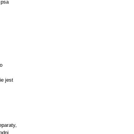
 psa
o
e jest
eparaty,
odni