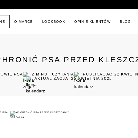
KURIER GLS • PACZKOMATY INPOST • ODBIÓR OSOBISTY
INE
O MARCE
LOOKBOOK
OPINIE KLIENTÓW
BLOG
CHRONIĆ PSA PRZED KLESZC
ROWIE PSA
2
MINUT CZYTANIA
PUBLIKACJA: 22 KWIETN
AKTUALIZACJA: 25 KWIETNIA 2025
E PSA
JAK CHRONIĆ PSA PRZED KLESZCZAMI?