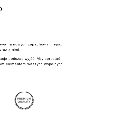
O
M
awania nowych zapachów i miejsc.
raz z nimi.
zację podczas wyjść. Aby sprostać
cznym elementem Waszych wspólnych