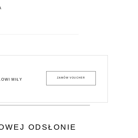
A
ZAMÓW VOUCHER
LOWI MIŁY
ŻOWEJ ODSŁONIE