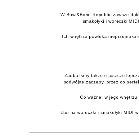
W Bowl&Bone Republic zawsze dokł
smakołyki i woreczki MID
Ich wnętrze powleka nieprzemakal
Zadbaliśmy także o jeszcze lepsz
podwójne zaczepy, przez co perfek
Co ważne, w jego wnętrzu 
Etui na woreczki i smakołyki MIDI 