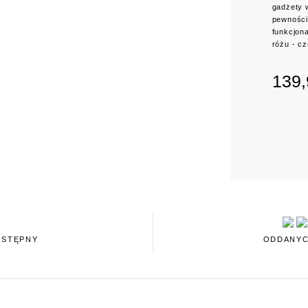
gadżety 
pewności
funkcjon
różu - c
139,
OSTĘPNY
ODDANYC