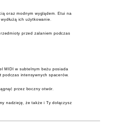
cią oraz modnym wyglądem. Etui na
 wydłużą ich użytkowanie.
przedmioty przed zalaniem podczas
del MIDI w subtelnym beżu posiada
wet podczas intensywnych spacerów.
iągnąć przez boczny otwór.
y nadzieję, że także i Ty dołączysz