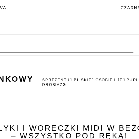
WA
CZARN
UNKOWY
SPREZENTUJ BLISKIEJ OSOBIE I JEJ PUPI
DROBIAZG
ŁYKI I WORECZKI MIDI W BE
– WSZYSTKO POD RĘKĄ!