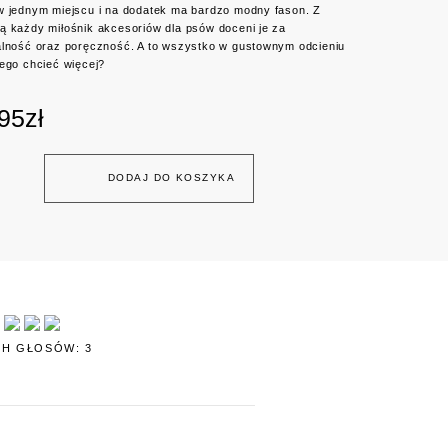
w jednym miejscu i na dodatek ma bardzo modny fason. Z
ą każdy miłośnik akcesoriów dla psów doceni je za
alność oraz poręczność. A to wszystko w gustownym odcieniu
zego chcieć więcej?
95
zł
DODAJ DO KOSZYKA
H GŁOSÓW: 3