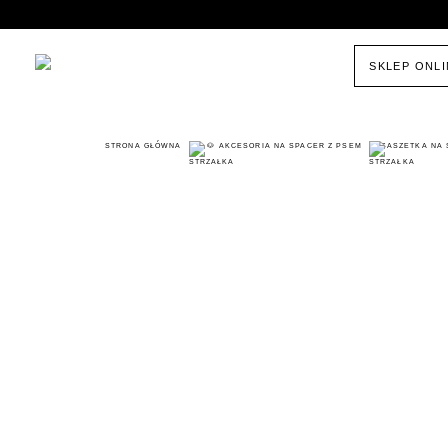
SKLEP ONL
STRONA GŁÓWNA
🐶 AKCESORIA NA SPACER Z PSEM
SASZETKA NA 