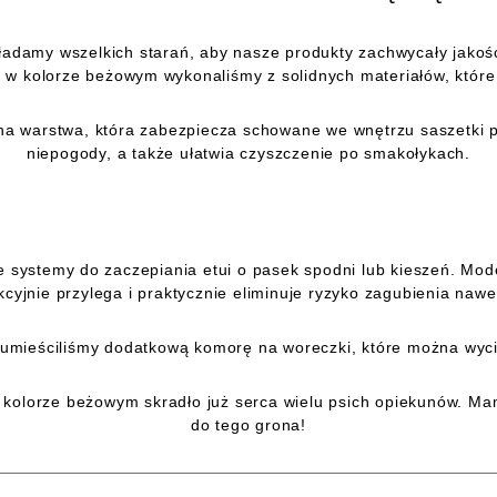
adamy wszelkich starań, aby nasze produkty zachwycały jakoś
I w kolorze beżowym wykonaliśmy z solidnych materiałów, które
na warstwa, która zabezpiecza schowane we wnętrzu saszetki 
niepogody, a także ułatwia czyszczenie po smakołykach.
e systemy do zaczepiania etui o pasek spodni lub kieszeń. Mo
cyjnie przylega i praktycznie eliminuje ryzyko zagubienia na
umieściliśmy dodatkową komorę na woreczki, które można wyc
w kolorze beżowym skradło już serca wielu psich opiekunów. Mam
do tego grona!