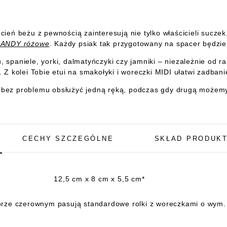
cień beżu z pewnością zainteresują nie tylko właścicieli suczek,
 CANDY różowe
. Każdy psiak tak przygotowany na spacer będzie
, spaniele, yorki, dalmatyńczyki czy jamniki – niezależnie od 
 Z kolei Tobie etui na smakołyki i woreczki MIDI ułatwi zadbani
bez problemu obsłużyć jedną ręką, podczas gdy drugą możemy
CECHY SZCZEGÓLNE
SKŁAD PRODUK
12,5 cm x 8 cm x 5,5 cm*
lorze czerownym pasują standardowe rolki z woreczkami o wym.