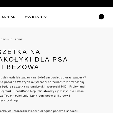
KONTAKT
MOJE KONTO
-DSC-MIDI-BEIGE
SZETKA NA
AKOŁYKI DLA PSA
DI BEŻOWA
 psiak uwielbia zabawy na świeżym powietrzu oraz spacery?
k, to podczas Waszych aktywności na zewnątrz z pewnością
a będzie saszetka na smakołyki i woreczki MIDI.
Projektanci
iej marki Bowl&Bone Republic stworzyli je z myślą o Twoim
az Tobie - opiekunie, który ceni sobie unikatowy i
tyczny design.
smakołyki i woreczki mieści niezbędne podczas spaceru