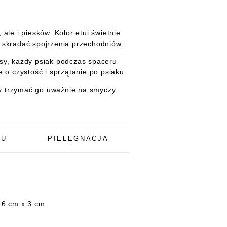
 ale i piesków
. Kolor etui świetnie
 skradać spojrzenia przechodniów.
rasy, każdy psiak podczas spaceru
e o czystość i sprzątanie po psiaku.
 trzymać go uważnie na smyczy.
TU
PIELĘGNACJA
 6 cm x 3 cm