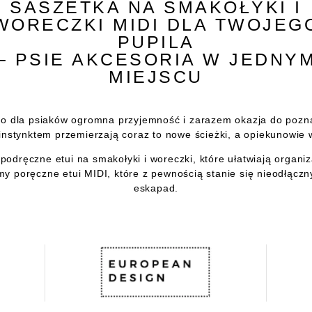
SASZETKA NA SMAKOŁYKI I
WORECZKI MIDI DLA TWOJEG
PUPILA
– PSIE AKCESORIA W JEDNY
MIEJSCU
to dla psiaków ogromna przyjemność i zarazem okazja do pozn
instynktem przemierzają coraz to nowe ścieżki, a opiekunowie w
 podręczne etui na smakołyki i woreczki, które ułatwiają organi
y poręczne etui MIDI, które z pewnością stanie się nieodłą
eskapad.