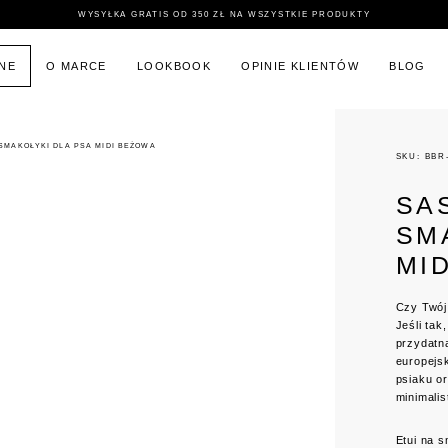
WYSYŁKA GRATIS OD 350 ZŁ NA WSZYSTKIE PRODUKTY
INE
O MARCE
LOOKBOOK
OPINIE KLIENTÓW
BLOG
SMAKOŁYKI DLA PSA MIDI BEŻOWA
SKU: BBR
SA
SM
MI
Czy Twój
Jeśli ta
przydatn
europejsk
psiaku or
minimalis
Etui na 