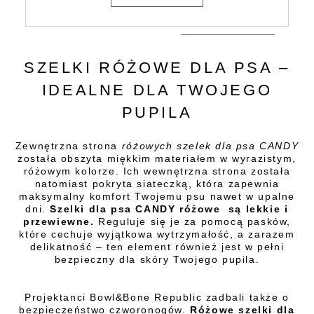
SZELKI RÓŻOWE DLA PSA –
IDEALNE DLA TWOJEGO
PUPILA
Zewnętrzna strona
różowych szelek dla psa CANDY
została obszyta miękkim materiałem w wyrazistym,
różowym kolorze. Ich wewnętrzna strona została
natomiast pokryta siateczką, która zapewnia
maksymalny komfort Twojemu psu nawet w upalne
dni.
Szelki dla psa CANDY różowe są lekkie i
przewiewne.
Reguluje się je za pomocą pasków,
które cechuje wyjątkowa wytrzymałość, a zarazem
delikatność – ten element również jest w pełni
bezpieczny dla skóry Twojego pupila.
Projektanci Bowl&Bone Republic zadbali także o
bezpieczeństwo czworonogów.
Różowe szelki dla