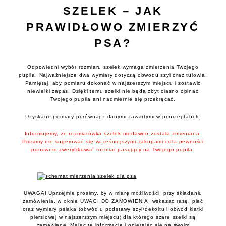
SZELEK – JAK
PRAWIDŁOWO ZMIERZYĆ
PSA?
Odpowiedni wybór rozmiaru szelek wymaga zmierzenia Twojego
pupila. Najważniejsze dwa wymiary dotyczą obwodu szyi oraz tułowia.
Pamiętaj, aby pomiaru dokonać w najszerszym miejscu i zostawić
niewielki zapas. Dzięki temu szelki nie będą zbyt ciasno opinać
Twojego pupila ani nadmiernie się przekręcać.
Uzyskane pomiary porównaj z danymi zawartymi w poniżej tabeli.
Informujemy, że rozmiarówka szelek niedawno została zmieniana.
Prosimy nie sugerować się wcześniejszymi zakupami i dla pewności
ponownie zweryfikować rozmiar pasujący na Twojego pupila.
UWAGA! Uprzejmie prosimy, by w miarę możliwości, przy składaniu
zamówienia, w oknie UWAGI DO ZAMÓWIENIA, wskazać rasę, płeć
oraz wymiary psiaka (obwód u podstawy szyi/dekoltu i obwód klatki
piersiowej w najszerszym miejscu) dla którego szare szelki są
zamawiane. Mając te informacje i opierając się na swoim