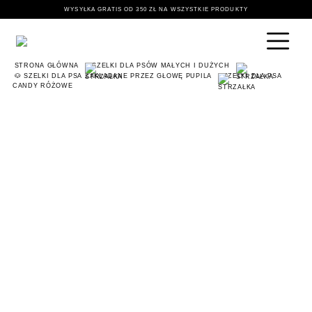
WYSYŁKA GRATIS OD 350 ZŁ NA WSZYSTKIE PRODUKTY
STRONA GŁÓWNA
SZELKI DLA PSÓW MAŁYCH I DUŻYCH
🐶 SZELKI DLA PSA ZAKŁADANE PRZEZ GŁOWĘ PUPILA
SZELKI DLA PSA
CANDY RÓŻOWE