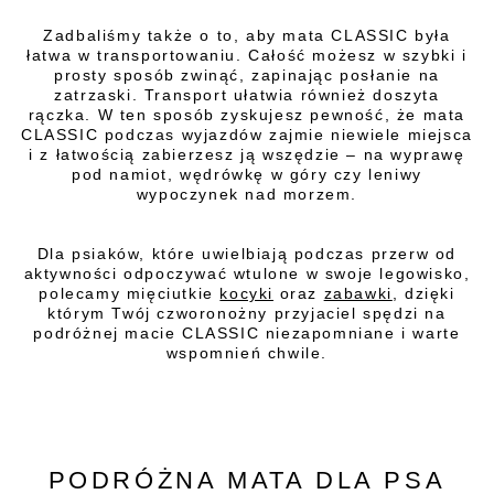
Zadbaliśmy także o to, aby mata CLASSIC była
łatwa w transportowaniu. Całość możesz w szybki i
prosty sposób zwinąć, zapinając posłanie na
zatrzaski. Transport ułatwia również doszyta
rączka. W ten sposób zyskujesz pewność, że mata
CLASSIC podczas wyjazdów zajmie niewiele miejsca
i z łatwością zabierzesz ją wszędzie – na wyprawę
pod namiot, wędrówkę w góry czy leniwy
wypoczynek nad morzem.
Dla psiaków, które uwielbiają podczas przerw od
aktywności odpoczywać wtulone w swoje legowisko,
polecamy mięciutkie
kocyki
oraz
zabawki
, dzięki
którym Twój czworonożny przyjaciel spędzi na
podróżnej macie CLASSIC niezapomniane i warte
wspomnień chwile.
PODRÓŻNA MATA DLA PSA