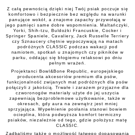
Z całą pewnością dzięki niej Twój psiak poczuje się
komfortowo i bezpiecznie bez względu na warunki
panujące wokół, a znajome zapachy przywołają w
jego pamięci same dobre wspomnienia. Maltańczyki,
Yorki, Shih-tzu, Buldożki Francuskie, Cocker i
Springer Spaniele, Cavaliery, Jack Russelle Terriery
czy Sznaucery chętnie wypoczywają na matach
podróżnych CLASSIC podczas wakacji pod
namiotem, spotkań u znajomych czy pikników w
parku, oddając się błogiemu relaksowi po dniu
pełnym wrażeń.
Projektanci Bowl&Bone Republic, europejskiego
producenta akcesoriów premium dla psów,
funkcjonalność zwijanych mat podróżnych dla psów
połączyli z jakością. Trwałe i zarazem przyjazne dla
czworonogów materiały użyte do jej uszycia
zapewniają bezproblemowe użytkowanie, także w
okresach, gdy aura na zewnątrz jest mniej
sprzyjająca. Wypełnienie posłania stanowi bowiem
ocieplina, która podwyższa komfort termiczny
psiaków, niezależnie od tego, gdzie położysz matę
CLASSIC.
Zadbaliśmy także o możliwość łatwego dopasowania