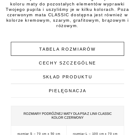
koloru maty do pozostałych elementów wyprawki
Twojego pupila i uszyliśmy je w kilku kolorach. Poza
czerwonym mata CLASSIC dostępna jest również w
kolorze kremowym, szarym, grafitowym, brązowym i
różowym.
TABELA ROZMIARÓW
CECHY SZCZEGÓLNE
SKŁAD PRODUKTU
PIELĘGNACJA
ROZMIARY PODRÓŻNEJ MATY DLA PSA Z LINII CLASSIC
KOLOR CZERWONY
rozmiar S – 70 cm x 50 cm
rozmiar L – 100 cm x 70 cm