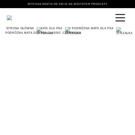
WYSYŁKA GRATIS OD 350 ZŁ NA WSZYSTKIE PRODUKTY
STRONA GŁÓWNA
MATA DLA PSA
🐶 PODRÓŻNA MATA DLA PSA
PODRÓŻNA MATA DLA PSA CLASSIC CZERWONA