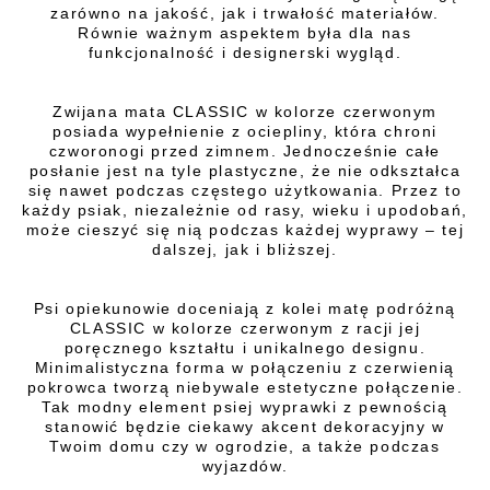
zarówno na jakość, jak i trwałość materiałów.
Równie ważnym aspektem była dla nas
funkcjonalność i designerski wygląd.
Zwijana mata CLASSIC w kolorze czerwonym
posiada wypełnienie z ociepliny, która chroni
czworonogi przed zimnem. Jednocześnie całe
posłanie jest na tyle plastyczne, że nie odkształca
się nawet podczas częstego użytkowania. Przez to
każdy psiak, niezależnie od rasy, wieku i upodobań,
może cieszyć się nią podczas każdej wyprawy – tej
dalszej, jak i bliższej.
Psi opiekunowie doceniają z kolei matę podróżną
CLASSIC w kolorze czerwonym z racji jej
poręcznego kształtu i unikalnego designu.
Minimalistyczna forma w połączeniu z czerwienią
pokrowca tworzą niebywale estetyczne połączenie.
Tak modny element psiej wyprawki z pewnością
stanowić będzie ciekawy akcent dekoracyjny w
Twoim domu czy w ogrodzie, a także podczas
wyjazdów.