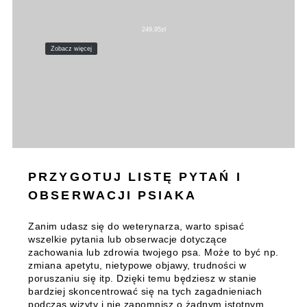
249,95
zł
Zobacz więcej
PRZYGOTUJ LISTĘ PYTAŃ I
OBSERWACJI PSIAKA
Zanim udasz się do weterynarza, warto spisać
wszelkie pytania lub obserwacje dotyczące
zachowania lub zdrowia twojego psa. Może to być np.
zmiana apetytu, nietypowe objawy, trudności w
poruszaniu się itp. Dzięki temu będziesz w stanie
bardziej skoncentrować się na tych zagadnieniach
podczas wizyty i nie zapomnisz o żadnym istotnym