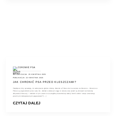
ZDROWIE PSA
AKTUALIZACJA: 25 KWIETNIA 2025
PUBLIKACJA: 22 KWIETNIA 2025
JAK CHRONIĆ PSA PRZED KLESZCZAMI?
Cieplejsze zimy sprawiają, że weterynarze głośno mówią: obecnie w Polsce nie ma sezonu na kleszcze – kleszcze w
Polsce są zagrożeniem przez cały rok. Jednak w dalszym ciągu to wiosna oraz jesień są okresami wzmożonej
aktywności kleszczy. I właśnie w tym czasie ze szczególną starannością należy bronić siebie i swoje czworonogi
przed tymi niebezpiecznymi pajęczakami? [...]
CZYTAJ DALEJ