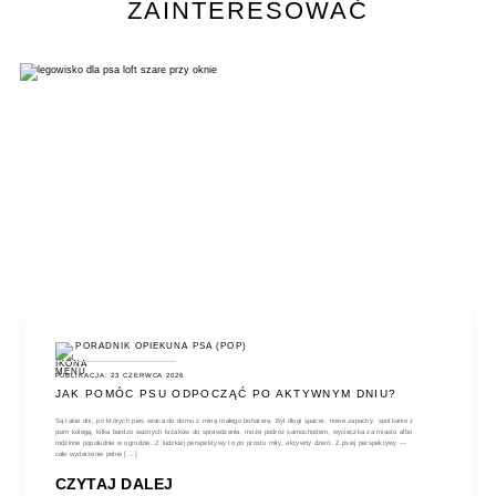
ZAINTERESOWAĆ
PORADNIK OPIEKUNA PSA (POP)
PUBLIKACJA: 23 CZERWCA 2026
JAK POMÓC PSU ODPOCZĄĆ PO AKTYWNYM DNIU?
Są takie dni, po których pies wraca do domu z miną małego bohatera. Był długi spacer, nowe zapachy, spotkanie z
psim kolegą, kilka bardzo ważnych krzaków do sprawdzenia, może podróż samochodem, wycieczka za miasto albo
rodzinne popołudnie w ogrodzie. Z ludzkiej perspektywy to po prostu miły, aktywny dzień. Z psiej perspektywy —
całe wydarzenie pełne [...]
CZYTAJ DALEJ