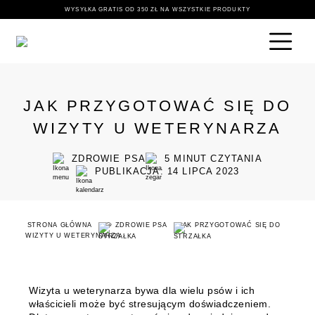
WYSYŁKA GRATIS OD 350 ZŁ NA WSZYSTKIE PRODUKTY
JAK PRZYGOTOWAĆ SIĘ DO
WIZYTY U WETERYNARZA
ZDROWIE PSA
5
MINUT CZYTANIA
PUBLIKACJA: 14 LIPCA 2023
STRONA GŁÓWNA
🐶 ZDROWIE PSA
JAK PRZYGOTOWAĆ SIĘ DO
WIZYTY U WETERYNARZA
Wizyta u weterynarza bywa dla wielu psów i ich
właścicieli może być stresującym doświadczeniem.