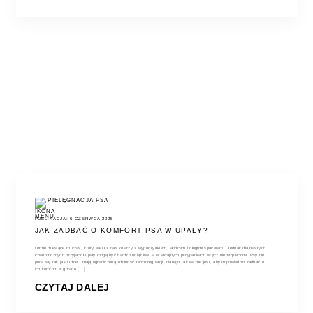
PIELĘGNACJA PSA
PUBLIKACJA: 6 CZERWCA 2025
JAK ZADBAĆ O KOMFORT PSA W UPAŁY?
Letnie miesiące to czas, który wielu z nas kojarzy z wypoczynkiem, słońcem i długimi spacerami. Jednak dla naszych
czworonożnych przyjaciół upały mogą być bardzo uciążliwe, a w skrajnych przypadkach wręcz niebezpieczne. Psy nie
pocą się tak jak ludzie i mają ograniczoną zdolność termoregulacji, dlatego tak ważne jest, aby odpowiednio zadbać o
ich komfort w gorące [...]
CZYTAJ DALEJ