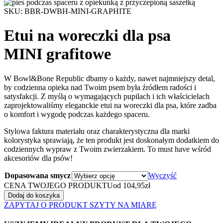
SKU: BBR-DWBH-MINI-GRAPHITE
Etui na woreczki dla psa
MINI grafitowe
W Bowl&Bone Republic dbamy o każdy, nawet najmniejszy detal,
by codzienna opieka nad Twoim psem była źródłem radości i
satysfakcji. Z myślą o wymagających pupilach i ich właścicielach
zaprojektowaliśmy eleganckie etui na woreczki dla psa, które zadba
o komfort i wygodę podczas każdego spaceru.
Stylowa faktura materiału oraz charakterystyczna dla marki
kolorystyka sprawiają, że ten produkt jest doskonałym dodatkiem do
codziennych wypraw z Twoim zwierzakiem. To must have wśród
akcesoriów dla psów!
Dopasowana smycz
Wyczyść
CENA TWOJEGO PRODUKTU
od
104,95
zł
Dodaj do koszyka
ZAPYTAJ O PRODUKT SZYTY NA MIARĘ