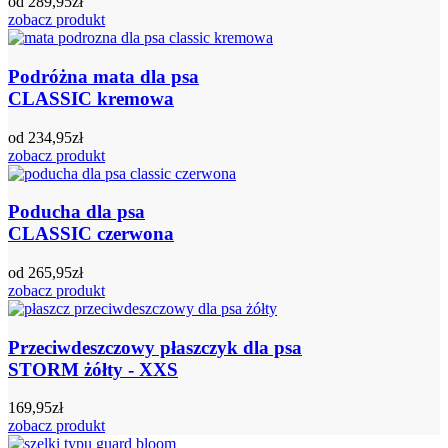
od
289,95
zł
zobacz produkt
Podróżna mata dla psa
CLASSIC kremowa
od
234,95
zł
zobacz produkt
Poducha dla psa
CLASSIC czerwona
od
265,95
zł
zobacz produkt
Przeciwdeszczowy płaszczyk dla psa
STORM żółty - XXS
169,95
zł
zobacz produkt