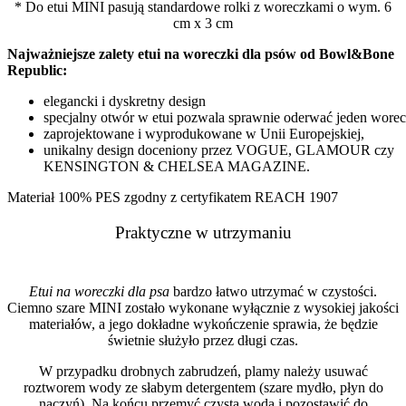
* Do etui MINI pasują standardowe rolki z woreczkami o wym. 6
cm x 3 cm
Najważniejsze zalety etui na woreczki dla psów od Bowl&Bone
Republic:
elegancki i dyskretny design
specjalny otwór w etui pozwala sprawnie oderwać jeden wore
zaprojektowane i wyprodukowane w Unii Europejskiej,
unikalny design doceniony przez VOGUE, GLAMOUR czy
KENSINGTON & CHELSEA MAGAZINE.
Materiał 100% PES zgodny z certyfikatem REACH 1907
Praktyczne w utrzymaniu
Etui na woreczki dla psa
bardzo łatwo utrzymać w czystości.
Ciemno szare MINI zostało wykonane wyłącznie z wysokiej jakości
materiałów, a jego dokładne wykończenie sprawia, że będzie
świetnie służyło przez długi czas.
W przypadku drobnych zabrudzeń, plamy należy usuwać
roztworem wody ze słabym detergentem (szare mydło, płyn do
naczyń). Na końcu przemyć czystą wodą i pozostawić do