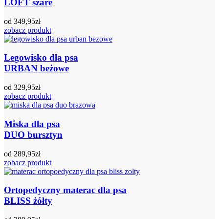
LOFT szare
od
349,95
zł
zobacz produkt
Legowisko dla psa
URBAN beżowe
od
329,95
zł
zobacz produkt
Miska dla psa
DUO bursztyn
od
289,95
zł
zobacz produkt
Ortopedyczny materac dla psa
BLISS żółty