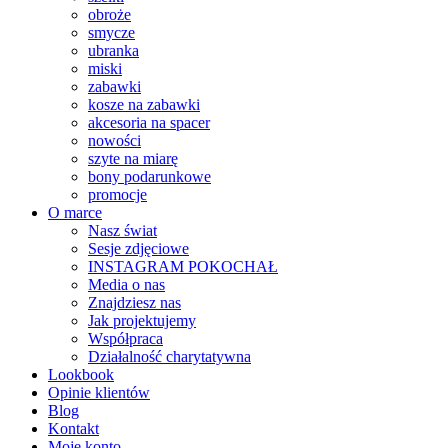
obroże
smycze
ubranka
miski
zabawki
kosze na zabawki
akcesoria na spacer
nowości
szyte na miarę
bony podarunkowe
promocje
O marce
Nasz świat
Sesje zdjęciowe
INSTAGRAM POKOCHAŁ
Media o nas
Znajdziesz nas
Jak projektujemy
Współpraca
Działalność charytatywna
Lookbook
Opinie klientów
Blog
Kontakt
Moje konto