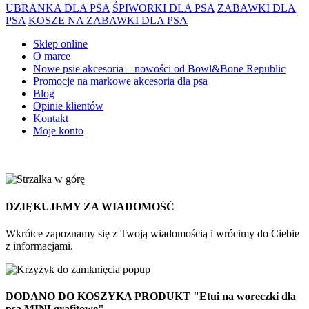
UBRANKA DLA PSA
ŚPIWORKI DLA PSA
ZABAWKI DLA
PSA
KOSZE NA ZABAWKI DLA PSA
Sklep online
O marce
Nowe psie akcesoria – nowości od Bowl&Bone Republic
Promocje na markowe akcesoria dla psa
Blog
Opinie klientów
Kontakt
Moje konto
DZIĘKUJEMY ZA WIADOMOŚĆ
Wkrótce zapoznamy się z Twoją wiadomością i wrócimy do Ciebie
z informacjami.
DODANO DO KOSZYKA PRODUKT
"Etui na woreczki dla
psa MINI grafitowe"