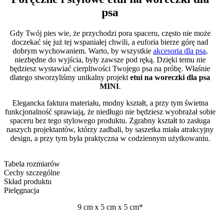
psa
Gdy Twój pies wie, że przychodzi pora spaceru, często nie może
doczekać się już tej wspaniałej chwili, a euforia bierze górę nad
dobrym wychowaniem. Warto, by wszystkie
akcesoria dla psa
,
niezbędne do wyjścia, były zawsze pod ręką. Dzięki temu nie
będziesz wystawiać cierpliwości Twojego psa na próbę. Właśnie
dlatego stworzyliśmy unikalny projekt
etui na woreczki dla psa
MINI
.
Elegancka faktura materiału, modny kształt, a przy tym świetna
funkcjonalność sprawiają, że niedługo nie będziesz wyobrażał sobie
spaceru bez tego stylowego produktu. Zgrabny kształt to zasługa
naszych projektantów, którzy zadbali, by saszetka miała atrakcyjny
design, a przy tym była praktyczna w codziennym użytkowaniu.
Tabela rozmiarów
Cechy szczególne
Skład produktu
Pielęgnacja
9 cm x 5 cm x 5 cm*