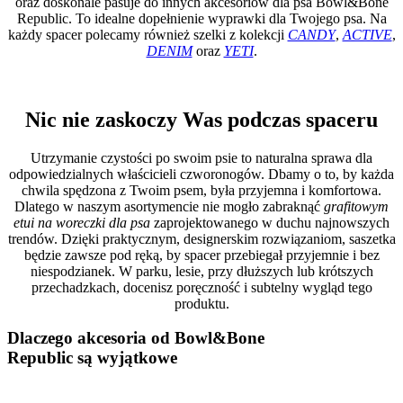
oraz doskonale pasuje do innych akcesoriów dla psa Bowl&Bone
Republic. To idealne dopełnienie wyprawki dla Twojego psa. Na
każdy spacer polecamy również szelki z kolekcji
CANDY
,
ACTIVE
,
DENIM
oraz
YETI
.
Nic nie zaskoczy Was podczas spaceru
Utrzymanie czystości po swoim psie to naturalna sprawa dla
odpowiedzialnych właścicieli czworonogów. Dbamy o to, by każda
chwila spędzona z Twoim psem, była przyjemna i komfortowa.
Dlatego w naszym asortymencie nie mogło zabraknąć
grafitowym
etui na woreczki dla psa
zaprojektowanego w duchu najnowszych
trendów. Dzięki praktycznym, designerskim rozwiązaniom, saszetka
będzie zawsze pod ręką, by spacer przebiegał przyjemnie i bez
niespodzianek. W parku, lesie, przy dłuższych lub krótszych
przechadzkach, docenisz poręczność i subtelny wygląd tego
produktu.
Dlaczego akcesoria od Bowl&Bone
Republic są wyjątkowe