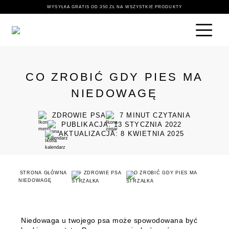
WYSYŁKA GRATIS OD 350 ZŁ NA WSZYSTKIE PRODUKTY
CO ZROBIĆ GDY PIES MA
NIEDOWAGĘ
ZDROWIE PSA
7
MINUT CZYTANIA
PUBLIKACJA: 13 STYCZNIA 2022
AKTUALIZACJA: 8 KWIETNIA 2025
STRONA GŁÓWNA
🐶 ZDROWIE PSA
CO ZROBIĆ GDY PIES MA
NIEDOWAGĘ
Niedowaga u twojego psa może spowodowana być