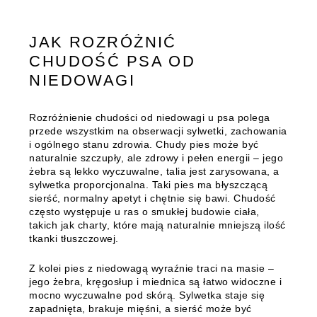
JAK ROZRÓŻNIĆ
CHUDOŚĆ PSA OD
NIEDOWAGI
Rozróżnienie chudości od niedowagi u psa polega
przede wszystkim na obserwacji sylwetki, zachowania
i ogólnego stanu zdrowia. Chudy pies może być
naturalnie szczupły, ale zdrowy i pełen energii – jego
żebra są lekko wyczuwalne, talia jest zarysowana, a
sylwetka proporcjonalna. Taki pies ma błyszczącą
sierść, normalny apetyt i chętnie się bawi. Chudość
często występuje u ras o smukłej budowie ciała,
takich jak charty, które mają naturalnie mniejszą ilość
tkanki tłuszczowej.
Z kolei pies z niedowagą wyraźnie traci na masie –
jego żebra, kręgosłup i miednica są łatwo widoczne i
mocno wyczuwalne pod skórą. Sylwetka staje się
zapadnięta, brakuje mięśni, a sierść może być