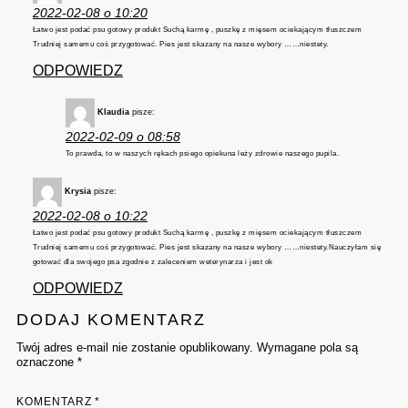
2022-02-08 o 10:20
Łatwo jest podać psu gotowy produkt Suchą karmę , puszkę z mięsem ociekającym tłuszczem
Trudniej samemu coś przygotować. Pies jest skazany na nasze wybory ……niestety.
ODPOWIEDZ
Klaudia
pisze:
2022-02-09 o 08:58
To prawda, to w naszych rękach psiego opiekuna leży zdrowie naszego pupila.
Krysia
pisze:
2022-02-08 o 10:22
Łatwo jest podać psu gotowy produkt Suchą karmę , puszkę z mięsem ociekającym tłuszczem
Trudniej samemu coś przygotować. Pies jest skazany na nasze wybory ……niestety.Nauczyłam się
gotować dla swojego psa zgodnie z zaleceniem weterynarza i jest ok
ODPOWIEDZ
DODAJ KOMENTARZ
Twój adres e-mail nie zostanie opublikowany. Wymagane pola są
oznaczone *
KOMENTARZ
*