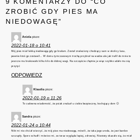
9 KOMENTARZY DO “
CO
ZROBIĆ GDY PIES MA
NIEDOWAGĘ
”
Aniela
pisze:
2022-01-18 o 10:41
Mój pies miał lekką niedowagę gdy go brałam. Został znaleziony chodzący sam w okolicy lasu,
pewnie ktoś go zostawił… W domu tymczasowym trochę przybrał na wadze ale jak trafił do mnie to
jeszcze mu brakowało kilku kilo do dobrej wagi. Na szczęście chętnie je więc szybko udało mu się
przytyć
ODPOWIEDZ
Klaudia
pisze:
2022-01-19 o 11:26
To cudowna wiadomość, że psiak znalazł u ciebie bezpieczny, kochający dom 🙂
Sandra
pisze:
2022-01-24 o 10:44
Nikt mi nie chciał wierzyć, że mój pies ma niedowagę, mówili, że taka jego uroda, że jest bardzo
szczupły. Sporo schudł i mówioo mi, ze teraz wygląda lepiej, zdrowiej. Niestety okazało się, że miał