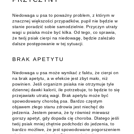
Niedowaga u psa to poważny problem, z którym w
znacznej większości przypadków, pupil nie będzie w
stanie poradzić sobie samodzielnie.
Przyczyn utraty
wagi u psiaka może być kilka. Od tego, co sprawia,
że twój psiak cierpi na niedowagę, będzie zależało
dalsze postępowanie w tej sytuacji.
BRAK APETYTU
Niedowaga u psa może wynikać z faktu, że cierpi on
na brak apetytu, a w efekcie jest zbyt mało, niż
powinien. Jeśli organizm psiaka nie otrzymuje tyle
dziennej dawki kalorii, ile potrzebuje, to będzie to się
przejawiało utratą wagi. Brak apetytu może być
spowodowany chorobą psa.
Bardzo częstym
objawem złego stanu zdrowia jest niechęć do
jedzenia.
Jestem pewna, że ty również miewasz
gorszy apetyt, gdy dopada cię choroba. Dlatego jeśli
twój psiak mniej chętnie podchodzi do jedzenia, to
bardzo możliwe, że jest spowodowane pogorszeniem