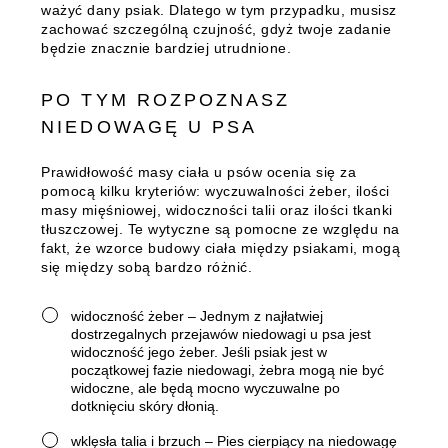
ważyć dany psiak. Dlatego w tym przypadku, musisz
zachować szczególną czujność, gdyż twoje zadanie
będzie znacznie bardziej utrudnione.
PO TYM ROZPOZNASZ
NIEDOWAGĘ U PSA
Prawidłowość masy ciała u psów ocenia się za
pomocą kilku kryteriów: wyczuwalności żeber, ilości
masy mięśniowej, widoczności talii oraz ilości tkanki
tłuszczowej. Te wytyczne są pomocne ze względu na
fakt, że wzorce budowy ciała między psiakami, mogą
się między sobą bardzo różnić.
widoczność żeber – Jednym z najłatwiej
dostrzegalnych przejawów niedowagi u psa jest
widoczność jego żeber. Jeśli psiak jest w
początkowej fazie niedowagi, żebra mogą nie być
widoczne, ale będą mocno wyczuwalne po
dotknięciu skóry dłonią.
wklęsła talia i brzuch – Pies cierpiący na niedowagę