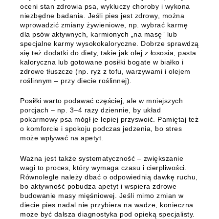
oceni stan zdrowia psa, wykluczy choroby i wykona
niezbędne badania. Jeśli pies jest zdrowy, można
wprowadzić zmiany żywieniowe, np. wybrać karmę
dla psów aktywnych, karmionych „na masę” lub
specjalne karmy wysokokaloryczne. Dobrze sprawdzą
się też dodatki do diety, takie jak olej z łososia, pasta
kaloryczna lub gotowane posiłki bogate w białko i
zdrowe tłuszcze (np. ryż z tofu, warzywami i olejem
roślinnym – przy diecie roślinnej).
Posiłki warto podawać częściej, ale w mniejszych
porcjach – np. 3–4 razy dziennie, by układ
pokarmowy psa mógł je lepiej przyswoić. Pamiętaj też
o komforcie i spokoju podczas jedzenia, bo stres
może wpływać na apetyt.
Ważna jest także systematyczność – zwiększanie
wagi to proces, który wymaga czasu i cierpliwości.
Równolegle należy dbać o odpowiednią dawkę ruchu,
bo aktywność pobudza apetyt i wspiera zdrowe
budowanie masy mięśniowej. Jeśli mimo zmian w
diecie pies nadal nie przybiera na wadze, konieczna
może być dalsza diagnostyka pod opieką specjalisty.