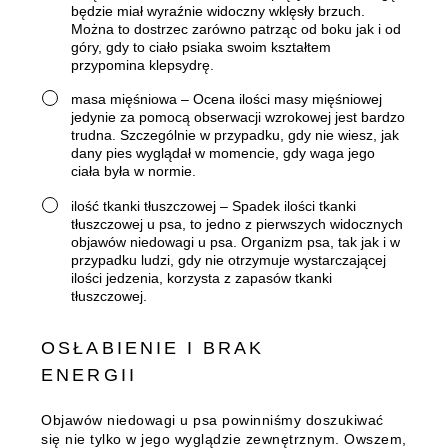
będzie miał wyraźnie widoczny wklęsły brzuch.
Można to dostrzec zarówno patrząc od boku jak i od
góry, gdy to ciało psiaka swoim kształtem
przypomina klepsydrę.
masa mięśniowa – Ocena ilości masy mięśniowej
jedynie za pomocą obserwacji wzrokowej jest bardzo
trudna. Szczególnie w przypadku, gdy nie wiesz, jak
dany pies wyglądał w momencie, gdy waga jego
ciała była w normie.
ilość tkanki tłuszczowej – Spadek ilości tkanki
tłuszczowej u psa, to jedno z pierwszych widocznych
objawów niedowagi u psa. Organizm psa, tak jak i w
przypadku ludzi, gdy nie otrzymuje wystarczającej
ilości jedzenia, korzysta z zapasów tkanki
tłuszczowej.
OSŁABIENIE I BRAK
ENERGII
Objawów niedowagi u psa powinniśmy doszukiwać
się nie tylko w jego wyglądzie zewnętrznym. Owszem,