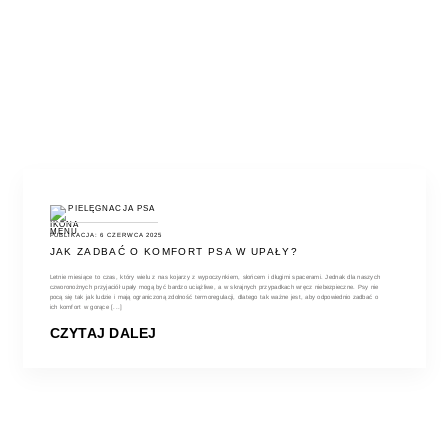
PIELĘGNACJA PSA
PUBLIKACJA: 6 CZERWCA 2025
JAK ZADBAĆ O KOMFORT PSA W UPAŁY?
Letnie miesiące to czas, który wielu z nas kojarzy z wypoczynkiem, słońcem i długimi spacerami. Jednak dla naszych
czworonożnych przyjaciół upały mogą być bardzo uciążliwe, a w skrajnych przypadkach wręcz niebezpieczne. Psy nie
pocą się tak jak ludzie i mają ograniczoną zdolność termoregulacji, dlatego tak ważne jest, aby odpowiednio zadbać o
ich komfort w gorące [...]
CZYTAJ DALEJ