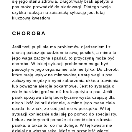
się jego stanu zdrowia. Długotrwały brak apetytu u
psa może prowadzić do niedowagi. Dlatego twoja
szybka reakcja na zaistniałą sytuację jest tutaj
kluczową kwestiom.
CHOROBA
Jeśli twój pupil nie ma problemów z jedzeniem i z
chęcią pałaszuje codziennie swój posiłek, a mimo to
jego waga zaczyna spadać, to przyczyną może być
choroba. W takiej sytuacji problemem mogą być
pasożyty w jego organizmie, ale nie tylko. Do chorób,
które mają wpływ na mimowolną utratę wagi u psa
zaliczymy między innymi zaburzenia układu trawienia
lub poważne alergie pokarmowe.
Jest to sytuacja o
wiele bardziej groźna niż brak apetytu u psa.
Jeśli
psiak spożywa stałą teoretycznie wystarczającą dla
niego ilość kalorii dziennie, a mimo jego masa ciała
spada, to znak, że coś jest nie w porządku. W tej
sytuacji koniecznie udaj się po pomoc do specjalisty.
Lekarz weterynarii pomoże ci ocenić stan zdrowia
psiaka, a także to, co mu dolega. W tej kwestii nie
działaj na własną rękę. Może to przynieść więcej