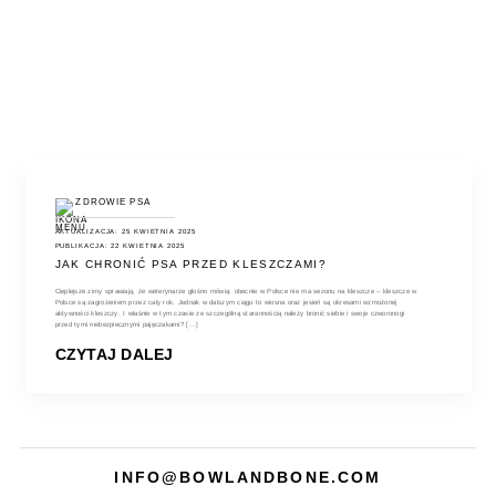
ZDROWIE PSA
AKTUALIZACJA: 25 KWIETNIA 2025
PUBLIKACJA: 22 KWIETNIA 2025
JAK CHRONIĆ PSA PRZED KLESZCZAMI?
Cieplejsze zimy sprawiają, że weterynarze głośno mówią: obecnie w Polsce nie ma sezonu na kleszcze – kleszcze w
Polsce są zagrożeniem przez cały rok. Jednak w dalszym ciągu to wiosna oraz jesień są okresami wzmożonej
aktywności kleszczy. I właśnie w tym czasie ze szczególną starannością należy bronić siebie i swoje czworonogi
przed tymi niebezpiecznymi pajęczakami? [...]
CZYTAJ DALEJ
INFO@BOWLANDBONE.COM