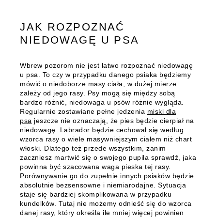
JAK ROZPOZNAĆ
NIEDOWAGĘ U PSA
Wbrew pozorom nie jest łatwo rozpoznać niedowagę
u psa. To czy w przypadku danego psiaka będziemy
mówić o niedoborze masy ciała, w dużej mierze
zależy od jego rasy. Psy mogą się między sobą
bardzo różnić,
niedowaga u psów
różnie wygląda.
Regularnie zostawiane pełne jedzenia
miski dla
psa
jeszcze nie oznaczają, że pies będzie cierpiał na
niedowagę. Labrador będzie cechował się według
wzorca rasy o wiele masywniejszym ciałem niż chart
włoski. Dlatego też przede wszystkim, zanim
zaczniesz martwić się o swojego pupila sprawdź, jaka
powinna być szacowana waga pieska tej rasy.
Porównywanie go do zupełnie innych psiaków będzie
absolutnie bezsensowne i niemiarodajne.
Sytuacja
staje się bardziej skomplikowana w przypadku
kundelków. Tutaj nie możemy odnieść się do wzorca
danej rasy, który określa ile mniej więcej powinien