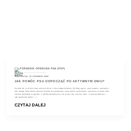
PORADNIK OPIEKUNA PSA (POP)
PUBLIKACJA: 23 CZERWCA 2026
JAK POMÓC PSU ODPOCZĄĆ PO AKTYWNYM DNIU?
Są takie dni, po których pies wraca do domu z miną małego bohatera. Był długi spacer, nowe zapachy, spotkanie z
psim kolegą, kilka bardzo ważnych krzaków do sprawdzenia, może podróż samochodem, wycieczka za miasto albo
rodzinne popołudnie w ogrodzie. Z ludzkiej perspektywy to po prostu miły, aktywny dzień. Z psiej perspektywy —
całe wydarzenie pełne [...]
CZYTAJ DALEJ