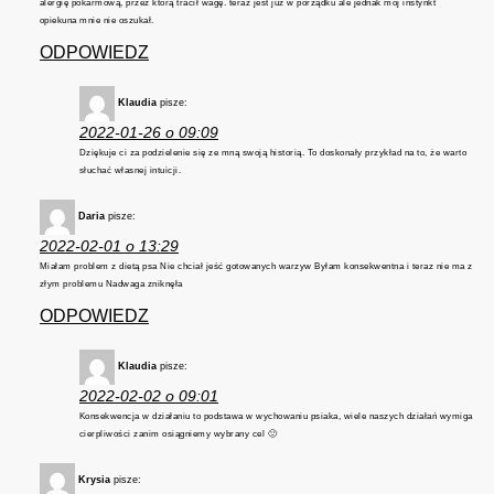
alergię pokarmową, przez którą tracił wagę. teraz jest już w porządku ale jednak mój instynkt
opiekuna mnie nie oszukał.
ODPOWIEDZ
Klaudia
pisze:
2022-01-26 o 09:09
Dziękuje ci za podzielenie się ze mną swoją historią. To doskonały przykład na to, że warto
słuchać własnej intuicji.
Daria
pisze:
2022-02-01 o 13:29
Miałam problem z dietą psa Nie chciał jeść gotowanych warzyw Byłam konsekwentna i teraz nie ma z
złym problemu Nadwaga zniknęła
ODPOWIEDZ
Klaudia
pisze:
2022-02-02 o 09:01
Konsekwencja w działaniu to podstawa w wychowaniu psiaka, wiele naszych działań wymiga
cierpliwości zanim osiągniemy wybrany cel 🙂
Krysia
pisze: