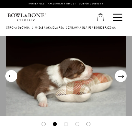
KURIER GLS • PACZKOMATY INPOST • ODBIÓR OSOBISTY
STRONA GŁÓWNA
🐶 ZABAWKA DLA PSA
ZABAWKA DLA PSA BONE BRĄZOWA