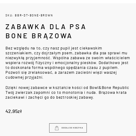
SKU: BBR-DT-BONE-BROWN
ZABAWKA DLA PSA
BONE BRĄZOWA
Bez względu na to, czy nasz pupil jest ciekawskim
szczeniakiem, czy dojrzałym psem, zabawka dla psa sprawi mu
niezwykłą przyjemność. Wspólna zabawa ze swoim właścicielem
wspiera rozwój fizyczny i emocjonalny piesków. Dodatkowo jest
to doskonała forma wspólnego spędzania czasu z pupilem.
Pozwoli się zrelaksować, a zarazem zacieśni więzi waszej
cudownej przyjaźni.
Dzięki nowej zabawce w kształcie kości od Bowl&Bone Republic
Twój zwierzak zapomni co to monotonia i nuda. Brązowa krata
zaciekawi i zachęci go do beztroskiej zabawy.
42,95
zł
DODAJ DO KOSZYKA