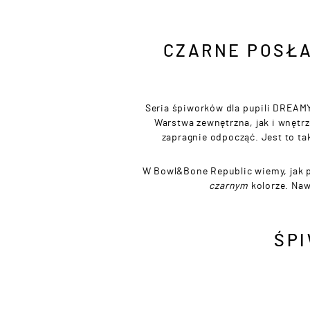
CZARNE POSŁA
Seria śpiworków dla pupili DREAMY 
Warstwa zewnętrzna, jak i wnętrz
zapragnie odpocząć. Jest to ta
W Bowl&Bone Republic wiemy, jak p
czarnym
kolorze. Naw
ŚP