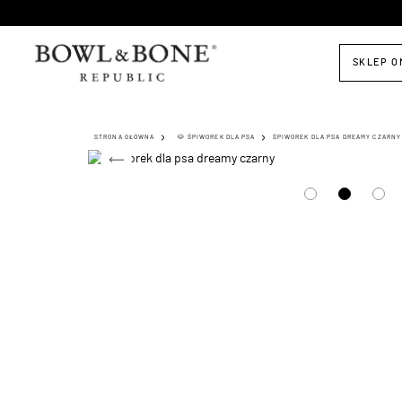
SKLEP O
STRONA GŁÓWNA
🐶 ŚPIWOREK DLA PSA
ŚPIWOREK DLA PSA DREAMY CZARNY