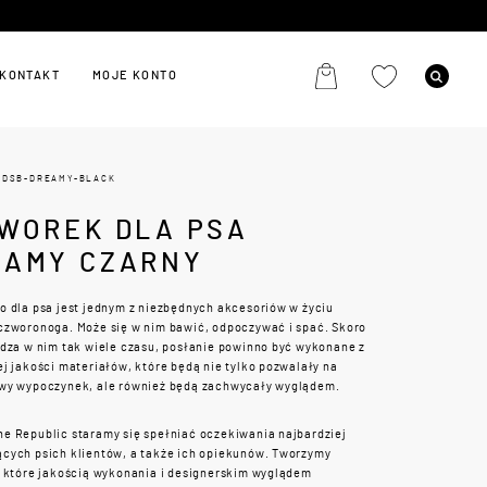
KONTAKT
MOJE KONTO
-DSB-DREAMY-BLACK
IWOREK DLA PSA
EAMY CZARNY
 dla psa jest jednym z niezbędnych akcesoriów w życiu
czworonoga. Może się w nim bawić, odpoczywać i spać. Skoro
dza w nim tak wiele czasu, posłanie powinno być wykonane z
j jakości materiałów, które będą nie tylko pozwalały na
wy wypoczynek, ale również będą zachwycały wyglądem.
e Republic staramy się spełniać oczekiwania najbardziej
cych psich klientów, a także ich opiekunów. Tworzymy
, które jakością wykonania i designerskim wyglądem