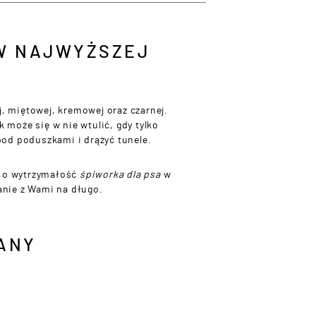
 W NAJWYŻSZEJ
j, miętowej, kremowej oraz czarnej.
 może się w nie wtulić, gdy tylko
pod poduszkami i drążyć tunele.
ć o wytrzymałość
śpiworka dla psa
w
anie z Wami na długo.
ANY