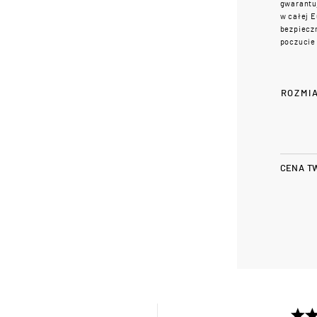
gwarantuj
w całej 
bezpieczn
poczucie 
ROZMI
CENA T