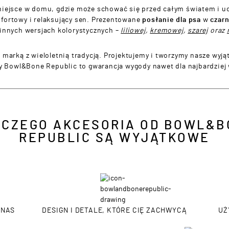
miejsce w domu, gdzie może schować się przed całym światem i u
rtowy i relaksujący sen.
Prezentowane
posłanie dla psa
w
czar
 innych wersjach kolorystycznych –
liliowej
,
kremowej
,
szarej
oraz
marką z wieloletnią tradycją. Projektujemy i tworzymy nasze wyj
y Bowl&Bone Republic to gwarancja wygody nawet dla najbardziej
ACZEGO AKCESORIA OD BOWL&B
REPUBLIC SĄ WYJĄTKOWE
 NAS
DESIGN I DETALE, KTÓRE CIĘ ZACHWYCĄ
UŻ