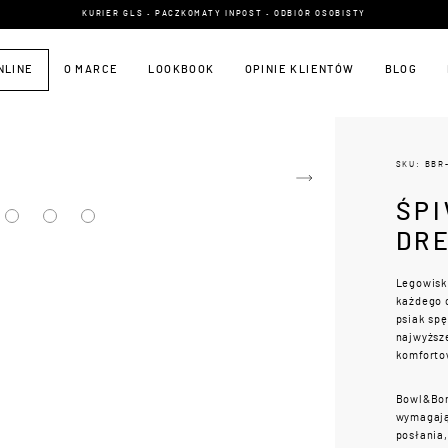
KURIER GLS • PACZKOMATY INPOST • ODBIÓR OSOBISTY
NLINE
O MARCE
LOOKBOOK
OPINIE KLIENTÓW
BLOG
SKU: BBR
ŚP
DR
Legowisko
każdego 
psiak spę
najwyższe
komforto
Bowl&Bon
wymagają
posłania