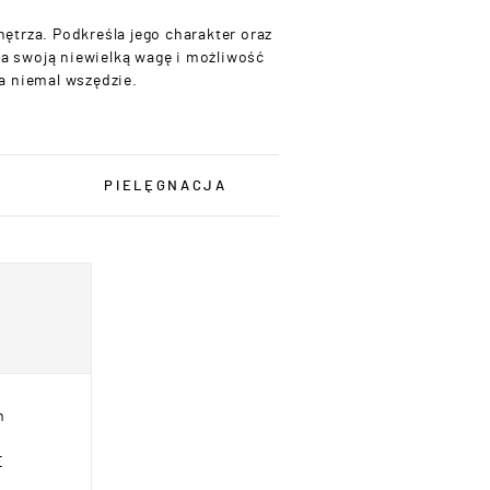
ętrza. Podkreśla jego charakter oraz
 na swoją niewielką wagę i możliwość
a niemal wszędzie.
U
PIELĘGNACJA
m
Ę