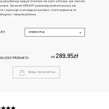
ą satysfakcję naszym Klientom nie tylko w Polsce, ale również
Europie. Śpiworek DREAMY pozwalają psiakom poczuć się
ie i wypocząć w otulającym posłaniu, które zapewnia im
błogości i bezpieczeństwa.
ARY
WYBIERZ OPCJĘ
289,95
zł
od
WOJEGO PRODUKTU
DODAJ DO KOSZYKA