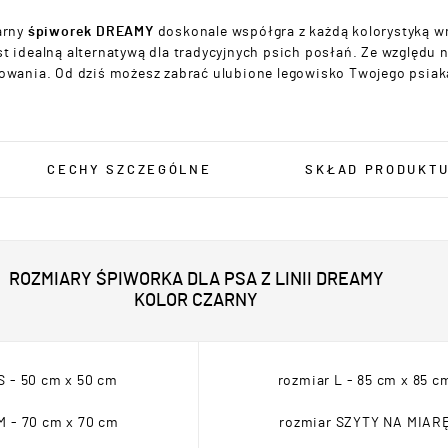
arny
śpiworek DREAMY
doskonale współgra z każdą kolorystyką wn
st idealną alternatywą dla tradycyjnych psich posłań. Ze względu
owania. Od dziś możesz zabrać ulubione legowisko Twojego psiak
CECHY SZCZEGÓLNE
SKŁAD PRODUKT
ROZMIARY ŚPIWORKA DLA PSA Z LINII DREAMY
KOLOR CZARNY
S - 50 cm x 50 cm
rozmiar L - 85 cm x 85 c
M - 70 cm x 70 cm
rozmiar SZYTY NA MIAR