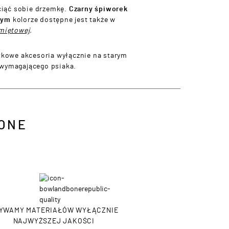
ciąć sobie drzemkę.
Czarny śpiworek
nym
kolorze dostępne jest także w
miętowej
.
ątkowe akcesoria wyłącznie na starym
 wymagającego psiaka.
ONE
YWAMY MATERIAŁÓW WYŁĄCZNIE
NAJWYŻSZEJ JAKOŚCI