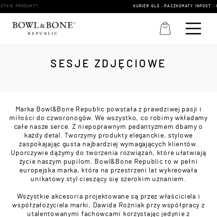
KURIER GLS • PACZKOMATY INPOST • ODBIÓR OSOBISTY
SESJE ZDJĘCIOWE
Marka Bowl&Bone Republic powstała z prawdziwej pasji i
miłości do czworonogów. We wszystko, co robimy wkładamy
całe nasze serce. Z niepoprawnym pedantyzmem dbamy o
każdy detal. Tworzymy produkty eleganckie, stylowe
zaspokajając gusta najbardziej wymagających klientów.
Uporczywie dążymy do tworzenia rozwiązań, które ułatwiają
życie naszym pupilom. Bowl&Bone Republic to w pełni
europejska marka, która na przestrzeni lat wykreowała
unikatowy styl cieszący się szerokim uznaniem.
Wszystkie akcesoria projektowane są przez właściciela i
współzałożyciela marki, Dawida Rożniak przy współpracy z
utalentowanymi fachowcami korzystając jedynie z