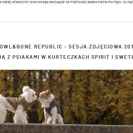
 a każdy właściciel czworonoga zasługuje na możliwość zapewnienia mu tego, co naj
OWL&BONE REPUBLIC - SESJA ZDJĘCIOWA 20
NIĄ Z PSIAKAMI W KURTECZKACH SPIRIT I SWE