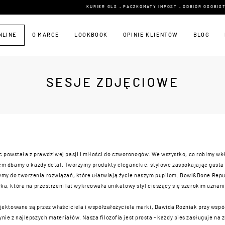
KURIER GLS • PACZKOMATY INPOST • ODBIÓR OSOBISTY
NLINE
O MARCE
LOOKBOOK
OPINIE KLIENTÓW
BLOG
SESJE ZDJĘCIOWE
powstała z prawdziwej pasji i miłości do czworonogów. We wszystko, co robimy wk
 dbamy o każdy detal. Tworzymy produkty eleganckie, stylowe zaspokajając gusta
ymy do tworzenia rozwiązań, które ułatwiają życie naszym pupilom. Bowl&Bone Repub
ka, która na przestrzeni lat wykreowała unikatowy styl cieszący się szerokim uznan
jektowane są przez właściciela i współzałożyciela marki, Dawida Rożniak przy wsp
ie z najlepszych materiałów. Nasza filozofia jest prosta - każdy pies zasługuje na