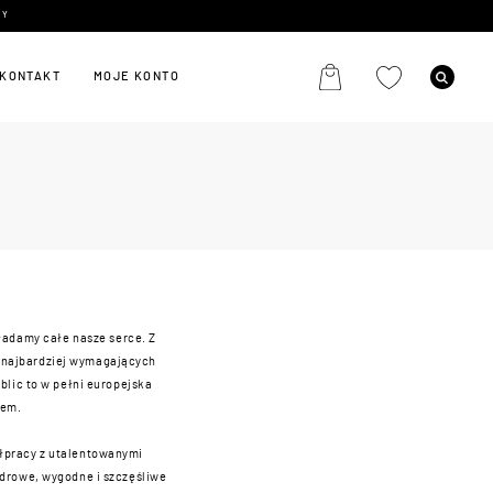
KONTAKT
MOJE KONTO
ładamy całe nasze serce. Z
 najbardziej wymagających
lic to w pełni europejska
iem.
ółpracy z utalentowanymi
 zdrowe, wygodne i szczęśliwe