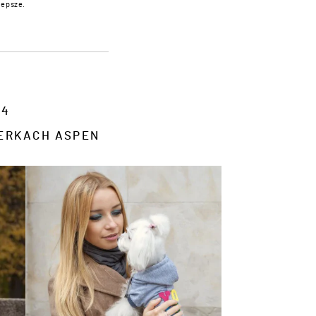
lepsze.
14
TERKACH ASPEN