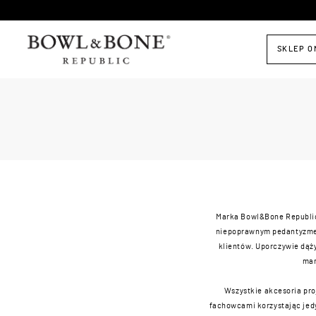
SKLEP O
Marka Bowl&Bone Republic 
niepoprawnym pedantyzmem
klientów. Uporczywie dąż
mar
Wszystkie akcesoria pro
fachowcami korzystając jedyn