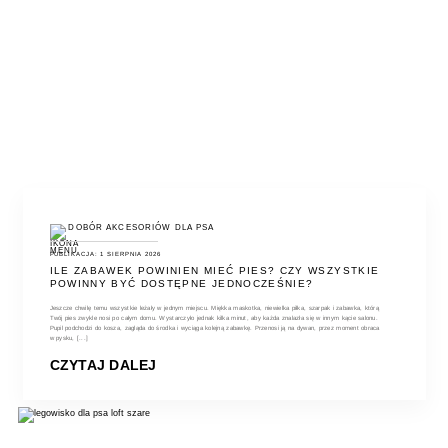
DOBÓR AKCESORIÓW DLA PSA
PUBLIKACJA: 1 SIERPNIA 2026
ILE ZABAWEK POWINIEN MIEĆ PIES? CZY WSZYSTKIE
POWINNY BYĆ DOSTĘPNE JEDNOCZEŚNIE?
Jeszcze chwilę temu wszystkie leżały w jednym miejscu. Miękka maskotka, niewielka piłka, szarpak i zabawka, którą
Twój pies zwykle nosi po całym domu. Wystarczyło jednak kilka minut, aby każda znalazła się w innym kącie salonu.
Pupil podchodzi do kosza, zagląda do środka i wyciąga kolejną zabawkę. Przenosi ją na dywan, przez moment obraca
w pysku, [...]
CZYTAJ DALEJ