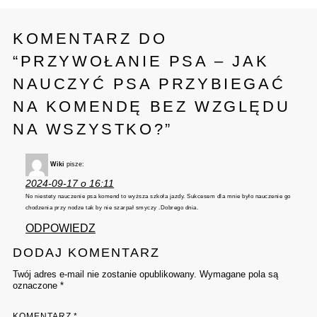
KOMENTARZ DO
“
PRZYWOŁANIE PSA – JAK
NAUCZYĆ PSA PRZYBIEGAĆ
NA KOMENDĘ BEZ WZGLĘDU
NA WSZYSTKO?
”
Wiki
pisze:
2024-09-17 o 16:11
No niestety nauczenie psa komend to wyższa szkoła jazdy. Sukcesem dla mnie było nauczenie go
chodzenia przy nodze tak by nie szarpał smyczy .Dobrego dnia.
ODPOWIEDZ
DODAJ KOMENTARZ
Twój adres e-mail nie zostanie opublikowany. Wymagane pola są
oznaczone *
KOMENTARZ
*