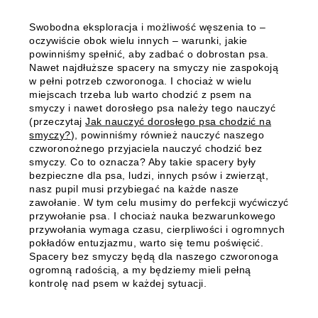
Swobodna eksploracja i możliwość węszenia to –
oczywiście obok wielu innych – warunki, jakie
powinniśmy spełnić, aby zadbać o dobrostan psa.
Nawet najdłuższe spacery na smyczy nie zaspokoją
w pełni potrzeb czworonoga. I chociaż w wielu
miejscach trzeba lub warto chodzić z psem na
smyczy i nawet dorosłego psa należy tego nauczyć
(przeczytaj
Jak nauczyć dorosłego psa chodzić na
smyczy?
), powinniśmy również nauczyć naszego
czworonożnego przyjaciela nauczyć chodzić bez
smyczy. Co to oznacza? Aby takie spacery były
bezpieczne dla psa, ludzi, innych psów i zwierząt,
nasz pupil musi przybiegać na każde nasze
zawołanie. W tym celu musimy do perfekcji wyćwiczyć
przywołanie psa. I chociaż nauka bezwarunkowego
przywołania wymaga czasu, cierpliwości i ogromnych
pokładów entuzjazmu, warto się temu poświęcić.
Spacery bez smyczy będą dla naszego czworonoga
ogromną radością, a my będziemy mieli pełną
kontrolę nad psem w każdej sytuacji.