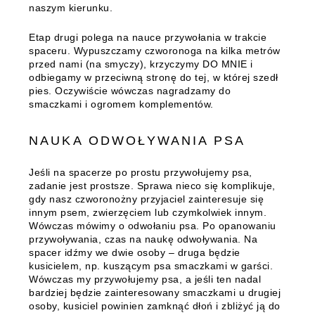
naszym kierunku.
Etap drugi polega na nauce przywołania w trakcie
spaceru. Wypuszczamy czworonoga na kilka metrów
przed nami (na smyczy), krzyczymy DO MNIE i
odbiegamy w przeciwną stronę do tej, w której szedł
pies. Oczywiście wówczas nagradzamy do
smaczkami i ogromem komplementów.
NAUKA ODWOŁYWANIA PSA
Jeśli na spacerze po prostu przywołujemy psa,
zadanie jest prostsze. Sprawa nieco się komplikuje,
gdy nasz czworonożny przyjaciel zainteresuje się
innym psem, zwierzęciem lub czymkolwiek innym.
Wówczas mówimy o odwołaniu psa. Po opanowaniu
przywoływania, czas na naukę odwoływania. Na
spacer idźmy we dwie osoby – druga będzie
kusicielem, np. kuszącym psa smaczkami w garści.
Wówczas my przywołujemy psa, a jeśli ten nadal
bardziej będzie zainteresowany smaczkami u drugiej
osoby, kusiciel powinien zamknąć dłoń i zbliżyć ją do