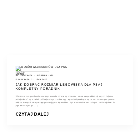
DOBÓR AKCESORIÓW DLA PSA
AKTUALIZACJA: 2 SIERPNIA 2026
PUBLIKACJA: 31 LIPCA 2026
JAK DOBRAĆ ROZMIAR LEGOWISKA DLA PSA?
KOMPLETNY PORADNIK
Wieczorem pies podchodzi do swojego posłania, obraca się kilka razy i szuka najwygodniejszej pozycji. Najpierw
próbuje ułożyć się w kłębek, później wyciąga przednie łapy, a po chwili przekręca się na bok. Głowa spoczywa na
miękkiej krawędzi, ale tylne łapy pozostają poza legowiskiem. Być może właśnie tak lubi spać. Możliwe jednak, że
jego posłanie jest po [...]
CZYTAJ DALEJ