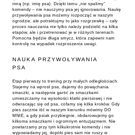
inną (np. imię psa). Dzięki temu „nie spalimy”
komendy – nie nauczymy psa jej ignorowania. Naukę
przywoływania psa możemy rozpocząć w naszym
ogrodzie, ale potraktujmy to jako rozgrzewkę – cały
proces nauczania nie tylko należy podzielić na kilka
etapów, ale i przetrenować je w różnych terenach.
Pomocna będzie długa smycz, która zapewni nam
kontrolę na wypadek rozproszenia uwagi.
NAUKA PRZYWOŁYWANIA
PSA
Etap pierwszy to trening przy małych odległościach.
Stajemy na wprost psa, dajemy do powąchania
smaczki, a następnie garść ze smaczkami
umieszczamy na wysokości klatki piersiowej i nie
odwracając się od psa, cofamy się kilka kroków. Gdy
pies zacznie iść w naszym kierunku mówimy DO
MNIE, a gdy psiak przybiegnie, obdarowujemy go
kilkoma smaczkami i ogromnym entuzjazmem. Nie
powtarzamy przy tym kilkukrotnie komendy i nie
wypowiadamy jej, dopóki pies sam nie ruszy w