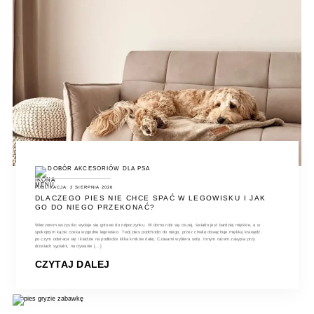
DOBÓR AKCESORIÓW DLA PSA
PUBLIKACJA: 2 SIERPNIA 2026
DLACZEGO PIES NIE CHCE SPAĆ W LEGOWISKU I JAK
GO DO NIEGO PRZEKONAĆ?
Wieczorem wszystko wydaje się gotowe do odpoczynku. W domu robi się ciszej, światło jest bardziej miękkie, a w
spokojnym kącie czeka wygodne legowisko. Twój pies podchodzi do niego, przez chwilę obwąchuje miękką krawędź,
po czym odwraca się i kładzie na podłodze kilka kroków dalej. Czasami wybiera sofę. Innym razem zasypia przy
drzwiach sypialni, na dywanie [...]
CZYTAJ DALEJ