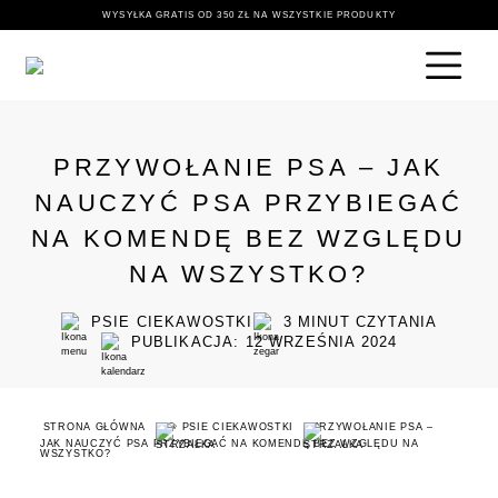
WYSYŁKA GRATIS OD 350 ZŁ NA WSZYSTKIE PRODUKTY
PRZYWOŁANIE PSA – JAK
NAUCZYĆ PSA PRZYBIEGAĆ
NA KOMENDĘ BEZ WZGLĘDU
NA WSZYSTKO?
PSIE CIEKAWOSTKI
3
MINUT CZYTANIA
PUBLIKACJA: 12 WRZEŚNIA 2024
STRONA GŁÓWNA
🐶 PSIE CIEKAWOSTKI
PRZYWOŁANIE PSA –
JAK NAUCZYĆ PSA PRZYBIEGAĆ NA KOMENDĘ BEZ WZGLĘDU NA
WSZYSTKO?