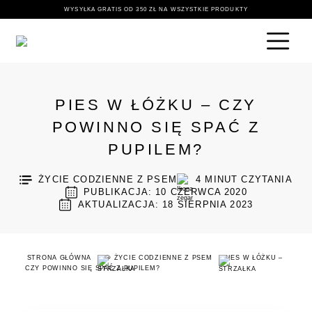
WYSYŁKA GRATIS OD 350 ZŁ NA WSZYSTKIE PRODUKTY
PIES W ŁÓŻKU – CZY
POWINNO SIĘ SPAĆ Z
PUPILEM?
ŻYCIE CODZIENNE Z PSEM
4
MINUT CZYTANIA
PUBLIKACJA: 10 CZERWCA 2020
AKTUALIZACJA: 18 SIERPNIA 2023
STRONA GŁÓWNA
🐶 ŻYCIE CODZIENNE Z PSEM
PIES W ŁÓŻKU –
CZY POWINNO SIĘ SPAĆ Z PUPILEM?