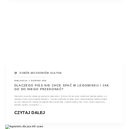
DOBÓR AKCESORIÓW DLA PSA
PUBLIKACJA: 2 SIERPNIA 2026
DLACZEGO PIES NIE CHCE SPAĆ W LEGOWISKU I JAK
GO DO NIEGO PRZEKONAĆ?
Wieczorem wszystko wydaje się gotowe do odpoczynku. W domu robi się ciszej, światło jest bardziej miękkie, a w
spokojnym kącie czeka wygodne legowisko. Twój pies podchodzi do niego, przez chwilę obwąchuje miękką krawędź,
po czym odwraca się i kładzie na podłodze kilka kroków dalej. Czasami wybiera sofę. Innym razem zasypia przy
drzwiach sypialni, na dywanie [...]
CZYTAJ DALEJ