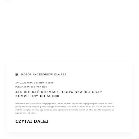
DOBÓR AKCESORIÓW DLA PSA
AKTUALIZACJA: 2 SIERPNIA 2026
PUBLIKACJA: 31 LIPCA 2026
JAK DOBRAĆ ROZMIAR LEGOWISKA DLA PSA?
KOMPLETNY PORADNIK
Wieczorem pies podchodzi do swojego posłania, obraca się kilka razy i szuka najwygodniejszej pozycji. Najpierw
próbuje ułożyć się w kłębek, później wyciąga przednie łapy, a po chwili przekręca się na bok. Głowa spoczywa na
miękkiej krawędzi, ale tylne łapy pozostają poza legowiskiem. Być może właśnie tak lubi spać. Możliwe jednak, że
jego posłanie jest po [...]
CZYTAJ DALEJ