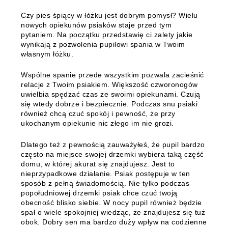
Czy pies śpiący w łóżku jest dobrym pomysł? Wielu
nowych opiekunów psiaków staje przed tym
pytaniem. Na początku przedstawię ci zalety jakie
wynikają z pozwolenia pupilowi spania w Twoim
własnym łóżku.
Wspólne spanie przede wszystkim pozwala zacieśnić
relacje z Twoim psiakiem
. Większość czworonogów
uwielbia spędzać czas ze swoimi opiekunami. Czują
się wtedy dobrze i bezpiecznie. Podczas snu psiaki
również chcą czuć spokój i pewność, że przy
ukochanym opiekunie nic złego im nie grozi.
Dlatego też z pewnością zauważyłeś, że pupil bardzo
często na miejsce swojej drzemki wybiera taką część
domu, w której akurat się znajdujesz. Jest to
nieprzypadkowe działanie. Psiak postępuje w ten
sposób z pełną świadomością. Nie tylko podczas
popołudniowej drzemki psiak chce czuć twoją
obecność blisko siebie. W nocy pupil również będzie
spał o wiele spokojniej wiedząc, że znajdujesz się tuż
obok.
Dobry sen ma bardzo duży wpływ na codzienne