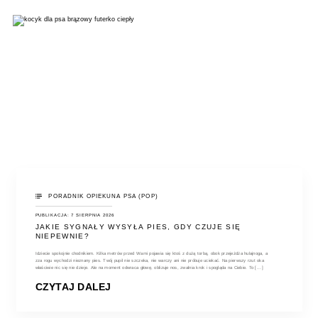
PORADNIK OPIEKUNA PSA (POP)
PUBLIKACJA: 7 SIERPNIA 2026
JAKIE SYGNAŁY WYSYŁA PIES, GDY CZUJE SIĘ
NIEPEWNIE?
Idziecie spokojnie chodnikiem. Kilka metrów przed Wami pojawia się ktoś z dużą torbą, obok przejeżdża hulajnoga, a
zza rogu wychodzi nieznany pies. Twój pupil nie szczeka, nie warczy ani nie próbuje uciekać. Na pierwszy rzut oka
właściwie nic się nie dzieje. Ale na moment odwraca głowę, oblizuje nos, zwalnia krok i spogląda na Ciebie. To [...]
CZYTAJ DALEJ