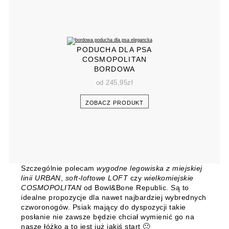
PODUCHA DLA PSA
COSMOPOLITAN
BORDOWA
od
245,95
zł
ZOBACZ PRODUKT
Szczególnie polecam
wygodne legowiska z miejskiej
linii URBAN
,
soft-loftowe LOFT
czy
wielkomiejskie
COSMOPOLITAN
od Bowl&Bone Republic. Są to
idealne propozycje dla nawet najbardziej wybrednych
czworonogów. Psiak mający do dyspozycji takie
posłanie nie zawsze będzie chciał wymienić go na
nasze łóżko a to jest już jakiś start 🙂