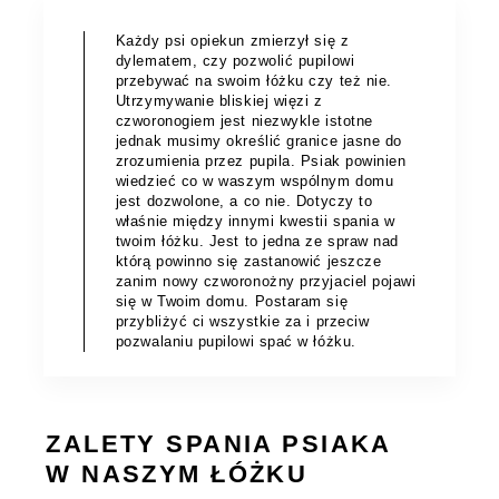
Każdy psi opiekun zmierzył się z
dylematem, czy pozwolić pupilowi
przebywać na swoim łóżku czy też nie.
Utrzymywanie bliskiej więzi z
czworonogiem jest niezwykle istotne
jednak musimy określić granice jasne do
zrozumienia przez pupila. Psiak powinien
wiedzieć co w waszym wspólnym domu
jest dozwolone, a co nie. Dotyczy to
właśnie między innymi kwestii spania w
twoim łóżku. Jest to jedna ze spraw nad
którą powinno się zastanowić jeszcze
zanim nowy czworonożny przyjaciel pojawi
się w Twoim domu. Postaram się
przybliżyć ci wszystkie za i przeciw
pozwalaniu pupilowi spać w łóżku.
ZALETY SPANIA PSIAKA
W NASZYM ŁÓŻKU