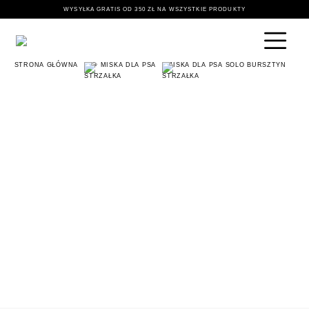
WYSYŁKA GRATIS OD 350 ZŁ NA WSZYSTKIE PRODUKTY
STRONA GŁÓWNA
🐶 MISKA DLA PSA
MISKA DLA PSA SOLO BURSZTYN