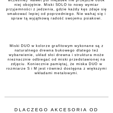
wcześniej! Nawet psi niejadek nie przejdzie obok
niej obojętnie. Miski SOLO to nowy wymiar
przyjemności z jedzenia, gdzie każdy kęs zdaje się
smakować lepiej od poprzedniego. Nie wahaj się i
spraw tą wyjątkową radość swojemu psiakowi.
Miski DUO w kolorze grafitowym wykonane są z
naturalnego drewna bukowego dlatego też
wybarwienie, układ słoi drewna i struktura może
nieznacznie odbiegać od miski przedstawionej na
zdjęciu. Koniecznie pamiętaj, że miska DUO w
rozmiarze S i M jest również dostępna z większymi
wkładami metalowymi.
DLACZEGO AKCESORIA OD