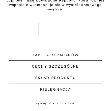
pupilowi miskę Bowl&Bone Republic, która również
wspaniale wkomponuje się w wystrój domowego
wnętrza.
TABELA ROZMIARÓW
CECHY SZCZEGÓLNE
SKŁAD PRODUKTU
PIELĘGNACJA
wymiary: 37 × 19,5 × 8,5 cm,