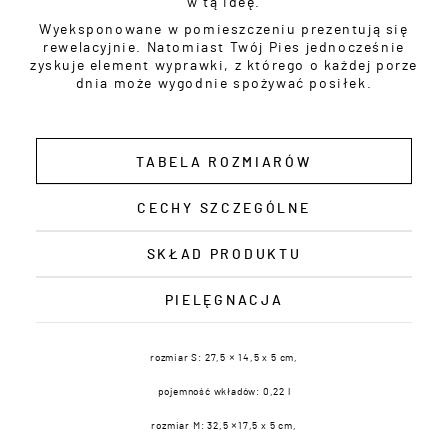
w tą ideę.
Wyeksponowane w pomieszczeniu prezentują się
rewelacyjnie. Natomiast Twój Pies jednocześnie
zyskuje element wyprawki, z którego o każdej porze
dnia może wygodnie spożywać posiłek.
TABELA ROZMIARÓW
CECHY SZCZEGÓLNE
SKŁAD PRODUKTU
PIELĘGNACJA
rozmiar S: 27,5 × 14,5 x 5 cm,
pojemność wkładów: 0,22 l
rozmiar M: 32,5 ×17,5 x 5 cm,