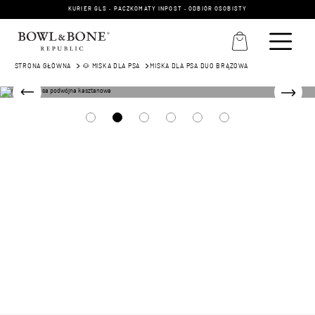
KURIER GLS • PACZKOMATY INPOST • ODBIÓR OSOBISTY
STRONA GŁÓWNA
🐶 MISKA DLA PSA
MISKA DLA PSA DUO BRĄZOWA