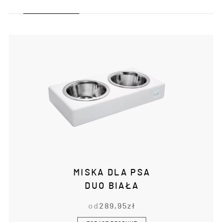
MISKA DLA PSA
DUO BIAŁA
od
289,95
zł