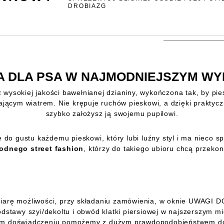
DROBIAZG
A DLA PSA W NAJMODNIEJSZYM WY
 wysokiej jakości bawełnianej dzianiny, wykończona tak, by pie
jącym wiatrem. Nie krępuje ruchów pieskowi, a dzięki praktyczn
szybko założysz ją swojemu pupilowi.
do gustu każdemu pieskowi, który lubi luźny styl i ma nieco s
odnego street fashion
, którzy do takiego ubioru chcą przek
iarę możliwości, przy składaniu zamówienia, w oknie UWAGI 
stawy szyi/dekoltu i obwód klatki piersiowej w najszerszym mie
oim doświadczeniu pomożemy z dużym prawdopodobieństwem do