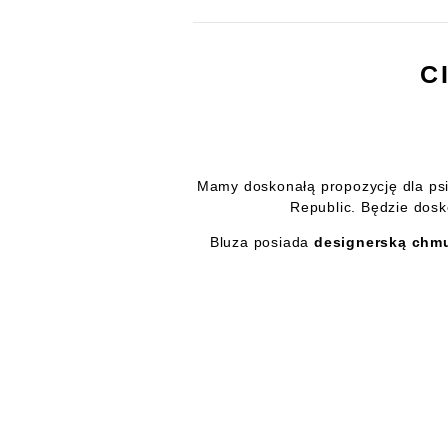
C
Mamy doskonałą propozycję dla ps
Republic. Będzie dosk
Bluza posiada
designerską chm