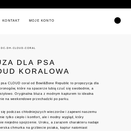
KONTAKT
MOJE KONTO
R-DC-DH-CLOUD-CORAL
UZA DLA PSA
OUD KORALOWA
a psa CLOUD coral od Bowl&Bone Republic to propozycja dla
oronogów, które na spacerze lubią czuć się swobodnie, a
stylowo. Oryginalna bluza z modnym kapturem to idealna
nie na weekendowe przechadzki po parku.
 się podczas chłodniejszych wieczorów i zapewni naszemu
nie tylko ciepło i komfort, ale i modny wygląd, który
ie niejedno spojrzenie. Uroku, a zarazem charakteru nadaje
nerska chmurka na grzbiecie psiaka, kaptur natomiast