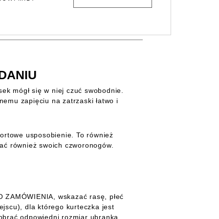
DANIU
sek mógł się w niej czuć swobodnie.
emu zapięciu na zatrzaski łatwo i
portowe usposobienie. To również
onać również swoich czworonogów.
DO ZAMÓWIENIA, wskazać rasę, płeć
jscu), dla którego kurteczka jest
brać odpowiedni rozmiar ubranka