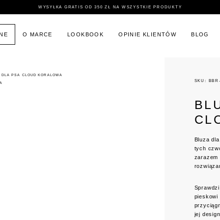
WYSYŁKA GRATIS OD 350 ZŁ NA WSZYSTKIE PRODUKTY
INE
O MARCE
LOOKBOOK
OPINIE KLIENTÓW
BLOG
 DLA PSA CLOUD KORALOWA
SKU: BB
BL
CL
Bluza dl
tych czw
zarazem 
rozwiąza
Sprawdzi
pieskowi 
przyciągn
jej desig