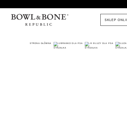
SKLEP ONL
STRONA GŁÓWNA
UBRANKO DLA PSA
🐶 BLUZY DLA PSA
BLUZA