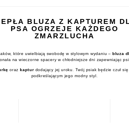
IEPŁA BLUZA Z KAPTUREM D
PSA OGRZEJE KAŻDEGO
ZMARZLUCHA
iaków, które uwielbiają swobodę w stylowym wydaniu –
bluza d
onała na wieczorne spacery w chłodniejsze dni zapewniając psia
urkę
oraz
kaptur
dodający jej uroku. Twój psiak będzie czuł s
podkreślającym jego modny styl.