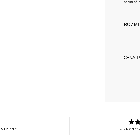
podkreśla
ROZM
CENA 
OSTĘPNY
ODDANYC