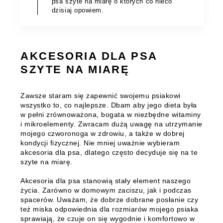
psa szyte na miarę o których co nieco
dzisiaj opowiem.
AKCESORIA DLA PSA
SZYTE NA MIARĘ
Zawsze staram się zapewnić swojemu psiakowi
wszystko to, co najlepsze. Dbam aby jego dieta była
w pełni zrównoważona, bogata w niezbędne witaminy
i mikroelementy. Zwracam dużą uwagę na utrzymanie
mojego czworonoga w zdrowiu, a także w dobrej
kondycji fizycznej. Nie mniej uważnie wybieram
akcesoria dla psa, dlatego często decyduje się na te
szyte na miarę.
Akcesoria dla psa stanowią stały element naszego
życia. Zarówno w domowym zaciszu, jak i podczas
spacerów. Uważam, że
dobrze dobrane posłanie czy
też miska odpowiednia dla rozmiarów mojego psiaka
sprawiają, że czuje on się wygodnie i komfortowo
w