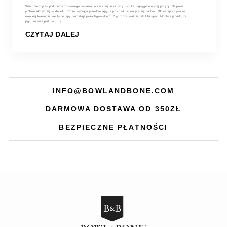
Wieczorem pies podchodzi do swojego posłania, obraca się kilka razy i szuka najwygodniejszej pozycji. Najpierw
próbuje ułożyć się w kłębek, później wyciąga przednie łapy, a po chwili przekręca się na bok. Głowa spoczywa na
miękkiej krawędzi, ale tylne łapy pozostają poza legowiskiem. Być może właśnie tak lubi spać. Możliwe jednak, że
jego posłanie jest po [...]
CZYTAJ DALEJ
INFO@BOWLANDBONE.COM
DARMOWA DOSTAWA OD 350ZŁ
BEZPIECZNE PŁATNOŚCI