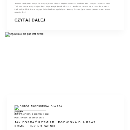
Jeszcze chwilę temu wszystkie leżały w jednym miejscu. Miękka maskotka, niewielka piłka, szarpak i zabawka, którą
Twój pies zwykle nosi po całym domu. Wystarczyło jednak kilka minut, aby każda znalazła się w innym kącie salonu.
Pupil podchodzi do kosza, zagląda do środka i wyciąga kolejną zabawkę. Przenosi ją na dywan, przez moment obraca
w pysku, [...]
CZYTAJ DALEJ
DOBÓR AKCESORIÓW DLA PSA
AKTUALIZACJA: 2 SIERPNIA 2026
PUBLIKACJA: 31 LIPCA 2026
JAK DOBRAĆ ROZMIAR LEGOWISKA DLA PSA?
KOMPLETNY PORADNIK