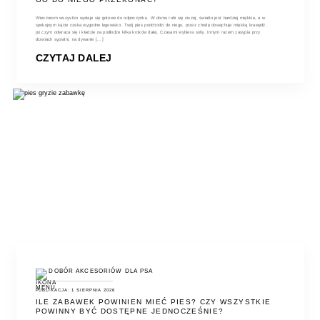
Wieczorem wszystko wydaje się gotowe do odpoczynku. W domu robi się ciszej, światło jest bardziej miękkie, a w
spokojnym kącie czeka wygodne legowisko. Twój pies podchodzi do niego, przez chwilę obwąchuje miękką krawędź,
po czym odwraca się i kładzie na podłodze kilka kroków dalej. Czasami wybiera sofę. Innym razem zasypia przy
drzwiach sypialni, na dywanie [...]
CZYTAJ DALEJ
DOBÓR AKCESORIÓW DLA PSA
PUBLIKACJA: 1 SIERPNIA 2026
ILE ZABAWEK POWINIEN MIEĆ PIES? CZY WSZYSTKIE
POWINNY BYĆ DOSTĘPNE JEDNOCZEŚNIE?