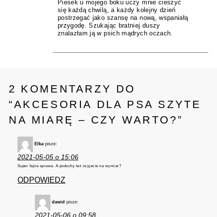
Piesek u mojego boku uczy mnie cieszyć
się każdą chwilą, a każdy kolejny dzień
postrzegać jako szansę na nową, wspaniałą
przygodę. Szukając bratniej duszy
znalazłam ją w psich mądrych oczach.
2 KOMENTARZY DO
“
AKCESORIA DLA PSA SZYTE
NA MIARĘ – CZY WARTO?
”
Elka
pisze:
2021-05-05 o 15:06
Super fajna sprawa. A poduchy też szyjecie na wymiar?
ODPOWIEDZ
dawid
pisze:
2021-05-06 o 09:58