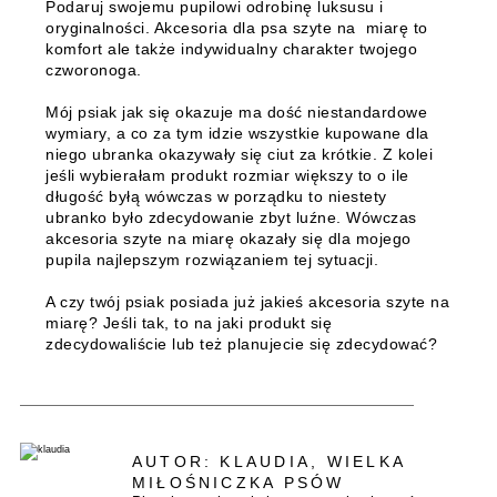
Podaruj swojemu pupilowi odrobinę luksusu i
oryginalności. Akcesoria dla psa szyte na miarę to
komfort ale także indywidualny charakter twojego
czworonoga.
Mój psiak jak się okazuje ma dość niestandardowe
wymiary, a co za tym idzie wszystkie kupowane dla
niego ubranka okazywały się ciut za krótkie. Z kolei
jeśli wybierałam produkt rozmiar większy to o ile
długość byłą wówczas w porządku to niestety
ubranko było zdecydowanie zbyt luźne. Wówczas
akcesoria szyte na miarę okazały się dla mojego
pupila najlepszym rozwiązaniem tej sytuacji.
A czy twój psiak posiada już jakieś akcesoria szyte na
miarę? Jeśli tak, to na jaki produkt się
zdecydowaliście lub też planujecie się zdecydować?
AUTOR: KLAUDIA, WIELKA
MIŁOŚNICZKA PSÓW