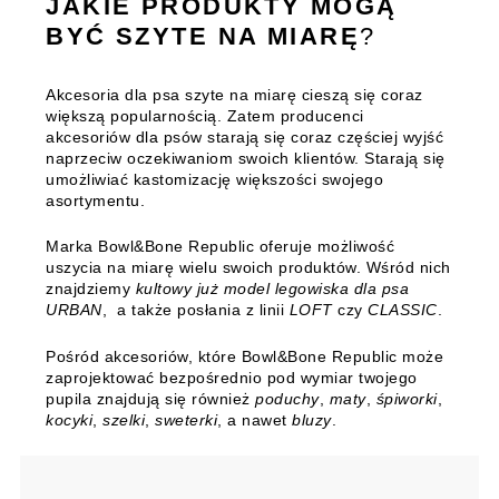
JAKIE PRODUKTY MOGĄ
BYĆ SZYTE NA MIARĘ
?
Akcesoria dla psa szyte na miarę cieszą się coraz
większą popularnością. Zatem producenci
akcesoriów dla psów starają się coraz częściej wyjść
naprzeciw oczekiwaniom swoich klientów. Starają się
umożliwiać kastomizację większości swojego
asortymentu.
Marka
Bowl&Bone Republic
oferuje możliwość
uszycia na miarę wielu swoich produktów. Wśród nich
znajdziemy
kultowy już model legowiska dla psa
URBAN
, a także posłania z linii
LOFT
czy
CLASSIC
.
Pośród akcesoriów, które Bowl&Bone Republic może
zaprojektować bezpośrednio pod wymiar twojego
pupila znajdują się również
poduchy
,
maty
,
śpiworki
,
kocyki
,
szelki
,
sweterki
, a nawet
bluzy
.