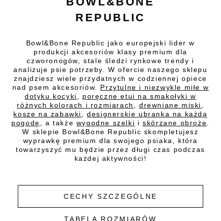
BOWL&BONE
REPUBLIC
Bowl&Bone Republic jako europejski lider w
produkcji akcesoriów klasy premium dla
czworonogów, stale śledzi rynkowe trendy i
analizuje psie potrzeby. W ofercie naszego sklepu
znajdziesz wiele przydatnych w codziennej opiece
nad psem akcesoriów.
Przytulne i niezwykle miłe w
dotyku kocyki
,
poręczne etui na smakołyki w
różnych kolorach i rozmiarach
,
drewniane miski
,
kosze na zabawki
,
designerskie ubranka na każdą
pogodę
, a także
wygodne szelki
i
skórzane obroże
.
W sklepie Bowl&Bone Republic skompletujesz
wyprawkę premium dla swojego psiaka, która
towarzyszyć mu będzie przez długi czas podczas
każdej aktywności!
CECHY SZCZEGÓLNE
TABELA ROZMIARÓW