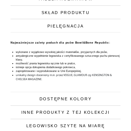
SKŁAD PRODUKTU
PIELĘGNACJA
Najważniejsze zalety poduch dla psów Bowl&Bone Republic:
wykonane z wyjątkowo wysokiej jakości materiałów, przyjaznych dla psów,
antyalergiczne wypełnienie legowiska z certyfikowanego sztucznego puchu pierwszej
klasy,
możliwość prania legowiska ręcznie lub w pralce,
istnieje opcja dokupienia dodatkowego pokrowca,
zaprojektowane i wyprodukowane w Unii Europejskiej,
unikalny design doceniony m.in. przez VOGUE, GLAMOUR czy KENSINGTON &
CHELSEA MAGAZINE.
DOSTĘPNE KOLORY
INNE PRODUKTY Z TEJ KOLEKCJI
LEGOWISKO SZYTE NA MIARĘ