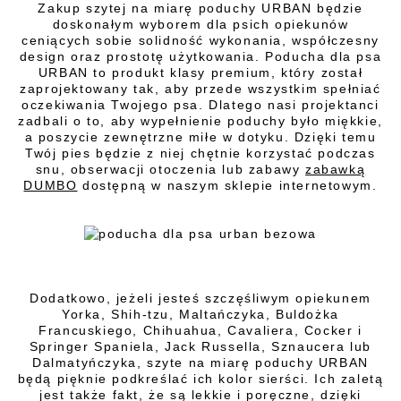
Zakup szytej na miarę poduchy URBAN będzie
doskonałym wyborem dla psich opiekunów
ceniących sobie solidność wykonania, współczesny
design oraz prostotę użytkowania. Poducha dla psa
URBAN to produkt klasy premium, który został
zaprojektowany tak, aby przede wszystkim spełniać
oczekiwania Twojego psa. Dlatego nasi projektanci
zadbali o to, aby wypełnienie poduchy było miękkie,
a poszycie zewnętrzne miłe w dotyku. Dzięki temu
Twój pies będzie z niej chętnie korzystać podczas
snu, obserwacji otoczenia lub zabawy
zabawką
DUMBO
dostępną w naszym sklepie internetowym.
Dodatkowo, jeżeli jesteś szczęśliwym opiekunem
Yorka, Shih-tzu, Maltańczyka, Buldożka
Francuskiego, Chihuahua, Cavaliera, Cocker i
Springer Spaniela, Jack Russella, Sznaucera lub
Dalmatyńczyka, szyte na miarę poduchy URBAN
będą pięknie podkreślać ich kolor sierści. Ich zaletą
jest także fakt, że są lekkie i poręczne, dzięki