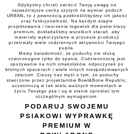
Gdybyśmy chcieli zwrócić Twoją uwagę na
najważniejsze cechy szytych na wymiar poduch
URBAN
,
to z pewnością podkreślilibyśmy ich jakość
oraz funkcjonalność. Na każdym etapie
projektowania i tworzenia legowisk dla psów klasy
premium, dokładaliśmy wszelkich starań, aby
materiały wykorzystane w procesie produkcji
przetrwały wiele codziennych aktywności Twojego
pupila.
Mamy świadomość, że poduchy nie służą
czworonogom tylko do spania. Codziennością jest
spożywanie na nich smakołyków, odpoczynek po
błotnych spacerach i wiele innych niespodziewanych
zdarzeń. Cieszy nas myśl o tym, że poduchy
stworzone przez projektantów Bowl&Bone Republic,
uczestniczą w tak wielu ważnych momentach w
życiu Twojego psa i są w stanie sprostać tym
szczególnym wymaganiom.
PODARUJ SWOJEMU
PSIAKOWI WYPRAWKĘ
PREMIUM W