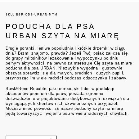
SKU: BBR-CDB-URBAN-MTM
PODUCHA DLA PSA
URBAN SZYTA NA MIARĘ
Długie poranki, leniwe popołudnia i krótkie drzemki w ciągu
dnia? Brzmi znajomo, prawda? Jeżeli Twój psiak zalicza się
do grupy miłośników leżakowania i wypoczynku po dniu
pełnym aktywności, na pewno zainteresuje Cię szyta na miarę
poducha dla psa URBAN. Niezwykle wygodna i gustownie
obszyta sprawdzi się dla małych, średnich i dużych pupili,
przynosząc im wiele radości podczas odpoczynku i zabawy.
Bowl&Bone Republic jako europejski lider w produkcji
akcesoriów premium dla psów, posiada ogromne
doświadczenie w projektowaniu dedykowanych rozwiązań dla
wymagających klientów i ich czworonożnych przyjaciół.
Możesz mieć pewność, że nasze poduchy szyte na miarę
będą towarzyszyć Twojemu psu w wielu radosnych chwilach.