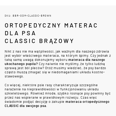
SKU: BBR-ODM-CLASSIC-BROWN
ORTOPEDYCZNY MATERAC
DLA PSA
CLASSIC BRĄZOWY
Nikt z nas nie ma wątpliwości, jak ważnym dla naszego zdrowia
jest wybór właściwego materaca, na którym śpimy. Czy jednak z
taką samą uwagą dokonujemy wyboru
materaca dla naszego
ukochanego pupila?
Czy naiwnie nie myślimy, że tylko ludzką
sprawą jest ból pleców? Otóż musimy wiedzieć, że psy bardzo
często muszą zmagać się w niedomaganiami układu kostno-
stawowego.
Co więcej, niektóre psie rasy charakteryzuje szczególne
narażenie na nieprawidłowości w funkcjonowaniu układu
szkieletowego. Również młode, szybko rosnące psy powinny być
przez nas wspierane w prawidłowym rozwoju. Czas więc
świadomie podjąć decyzję o zakupie
materaca ortopedycznego
CLASSIC dla swojego psa
.