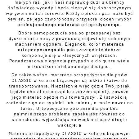
małych ras, jak i nasi naprawdę duzi ulubieńcy
doświadczą wygody i będą cieszyć się dobroczynnym
wpływem na ich zdrowie. Każdy opiekun psa może być
pewien, że jego czworonożny przyjaciel doceni wybór
profesjonalnego materaca ortopedycznego
.
Dobre samopoczucie psa po przespanej bez
dyskomfortu nocy z pewnością objawi się radosnym
machaniem ogonem. Elegancki kolor
materaca
ortopedycznego dla psa
szczególnie dobrze
komponuje się w klasycznych wnętrzach.
Ponadczasowa elegancja przypadnie do gustu wielu
miłośnikom niebanalnego designu.
Co także ważne, materace ortopedyczne dla psów
CLASSIC w kolorze brązowym są lekkie i łatwe do
transportowania. Niezależnie więc gdzie Twój psiak
będzie chciał odpocząć lub zdrzemnąć się, zawsze
jego materac będzie mu towarzyszył. Z łatwością
zaniesiesz go do sypialni lub salonu, a może nawet na
taras. Ortopedyczne posłanie dla psa bez
najmniejszego problemu zapakujesz również do
samochodu, wyjeżdżając na weekend bądź długie
wakacje. a
Materac ortopedyczny CLASSIC w kolorze brązowym