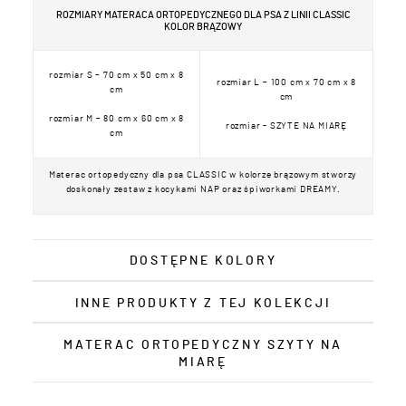
ROZMIARY MATERACA ORTOPEDYCZNEGO DLA PSA Z LINII CLASSIC
KOLOR BRĄZOWY
rozmiar S – 70 cm x 50 cm x 8
rozmiar L – 100 cm x 70 cm x 8
cm
cm
rozmiar M – 80 cm x 60 cm x 8
rozmiar - SZYTE NA MIARĘ
cm
Materac ortopedyczny dla psa CLASSIC w kolorze brązowym stworzy
doskonały zestaw z kocykami NAP oraz śpiworkami DREAMY.
DOSTĘPNE KOLORY
INNE PRODUKTY Z TEJ KOLEKCJI
MATERAC ORTOPEDYCZNY SZYTY NA
MIARĘ