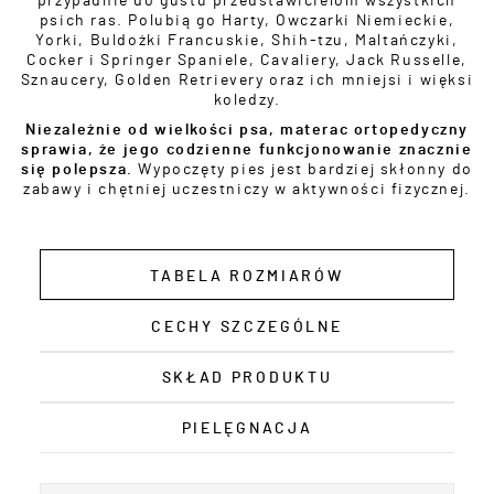
przypadnie do gustu przedstawicielom wszystkich
psich ras. Polubią go Harty, Owczarki Niemieckie,
Yorki, Buldożki Francuskie, Shih-tzu, Maltańczyki,
Cocker i Springer Spaniele, Cavaliery, Jack Russelle,
Sznaucery, Golden Retrievery oraz ich mniejsi i więksi
koledzy.
Niezależnie od wielkości psa, materac ortopedyczny
sprawia, że jego codzienne funkcjonowanie znacznie
się polepsza.
Wypoczęty pies jest bardziej skłonny do
zabawy i chętniej uczestniczy w aktywności fizycznej.
TABELA ROZMIARÓW
CECHY SZCZEGÓLNE
SKŁAD PRODUKTU
PIELĘGNACJA