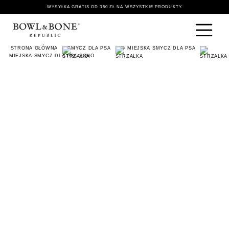
WYSYŁKA GRATIS OD 350 ZŁ NA WSZYSTKIE PRODUKTY
STRONA GŁÓWNA
SMYCZ DLA PSA
🐶 MIEJSKA SMYCZ DLA PSA
MIEJSKA SMYCZ DLA PSA SOHO