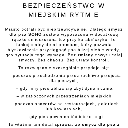
BEZPIECZEŃSTWO W
MIEJSKIM RYTMIE
Miasto potrafi być nieprzewidywalne. Dlatego
smycz
dla psa SOHO
została wyposażona w dodatkową
rączkę umieszczoną tuż przy karabińczyku. To
funkcjonalny detal premium, który pozwala
błyskawicznie przyciągnąć psa bliżej siebie wtedy,
gdy sytuacja tego wymaga. Bez zmiany chwytu całej
smyczy. Bez chaosu. Bez utraty kontroli.
To rozwiązanie szczególnie przydaje się:
– podczas przechodzenia przez ruchliwe przejścia
dla pieszych,
– gdy inny pies zbliża się zbyt dynamicznie,
– w zatłoczonych przestrzeniach miejskich,
– podczas spacerów po restauracjach, galeriach
lub kawiarniach,
– gdy pies powinien iść blisko nogi.
To właśnie ten detal sprawia, że
smycz dla psa z