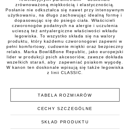
zrównoważoną miękkością i elastycznością.
Posłanie nie odkształca się nawet przy intensywnym
użytkowaniu, na długo zachowując idealną formę i
dopasowując się do psiego ciała. Właścicieli
czworonogów podatnych na alergie i uczulenia
ucieszą też antyalergiczne właściwości wkładu
legowiska. To wszystko składa się na walory
produktu, który każdemu czworonogowi zapewni w
pełni komfortowy, cudownie miękki oraz bezpieczny
relaks. Marka Bowl&Bone Republic, jako europejski
lider w produkcji psich akcesoriów, zawsze dokłada
wszelkich starań, aby zapewniać psiakom wygodę.
W kanon ten doskonale wpisują się także legowiska
z linii CLASSIC.
TABELA ROZMIARÓW
CECHY SZCZEGÓLNE
SKŁAD PRODUKTU