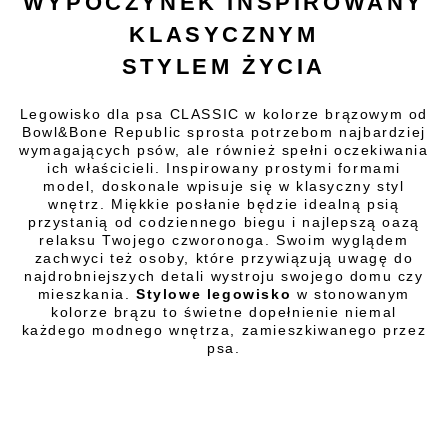
WYPOCZYNEK INSPIROWANY
KLASYCZNYM
STYLEM ŻYCIA
Legowisko dla psa CLASSIC w kolorze brązowym od
Bowl&Bone Republic sprosta potrzebom najbardziej
wymagających psów, ale również spełni oczekiwania
ich właścicieli. Inspirowany prostymi formami
model, doskonale wpisuje się w klasyczny styl
wnętrz. Miękkie posłanie będzie idealną psią
przystanią od codziennego biegu i najlepszą oazą
relaksu Twojego czworonoga. Swoim wyglądem
zachwyci też osoby, które przywiązują uwagę do
najdrobniejszych detali wystroju swojego domu czy
mieszkania.
Stylowe legowisko
w stonowanym
kolorze brązu to świetne dopełnienie niemal
każdego modnego wnętrza, zamieszkiwanego przez
psa.