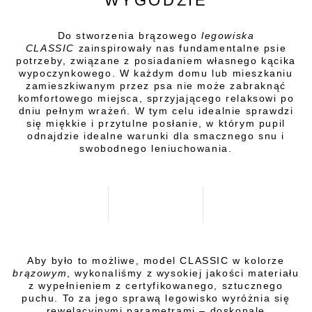
WYGODZIE
Do stworzenia brązowego
legowiska
CLASSIC
zainspirowały nas fundamentalne psie
potrzeby, związane z posiadaniem własnego kącika
wypoczynkowego. W każdym domu lub mieszkaniu
zamieszkiwanym przez psa nie może zabraknąć
komfortowego miejsca, sprzyjającego relaksowi po
dniu pełnym wrażeń. W tym celu idealnie sprawdzi
się miękkie i przytulne posłanie, w którym pupil
odnajdzie idealne warunki dla smacznego snu i
swobodnego leniuchowania.
Aby było to możliwe, model CLASSIC w kolorze
brązowym
, wykonaliśmy z wysokiej jakości materiału
z wypełnieniem z certyfikowanego, sztucznego
puchu. To za jego sprawą legowisko wyróżnia się
rewelacyjnymi parametrami – doskonale