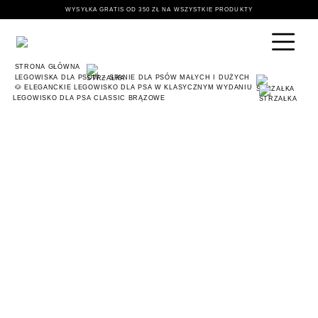
WYSYŁKA GRATIS OD 350 ZŁ NA WSZYSTKIE PRODUKTY
STRONA GŁÓWNA
LEGOWISKA DLA PSÓW – SPANIE DLA PSÓW MAŁYCH I DUŻYCH
🐶 ELEGANCKIE LEGOWISKO DLA PSA W KLASYCZNYM WYDANIU
LEGOWISKO DLA PSA CLASSIC BRĄZOWE