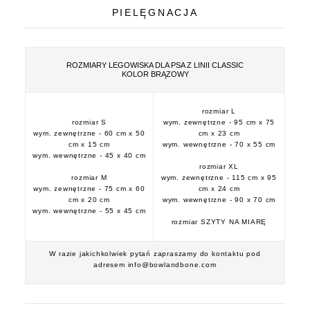
PIELĘGNACJA
ROZMIARY LEGOWISKA DLA PSA Z LINII CLASSIC
KOLOR BRĄZOWY
rozmiar L
rozmiar S
wym. zewnętrzne - 95 cm x 75
wym. zewnętrzne - 60 cm x 50
cm x 23 cm
cm x 15 cm
wym. wewnętrzne - 70 x 55 cm
wym. wewnętrzne - 45 x 40 cm
rozmiar XL
rozmiar M
wym. zewnętrzne - 115 cm x 95
wym. zewnętrzne - 75 cm x 60
cm x 24 cm
cm x 20 cm
wym. wewnętrzne - 90 x 70 cm
wym. wewnętrzne - 55 x 45 cm
rozmiar SZYTY NA MIARĘ
W razie jakichkolwiek pytań zapraszamy do kontaktu pod
adresem info@bowlandbone.com