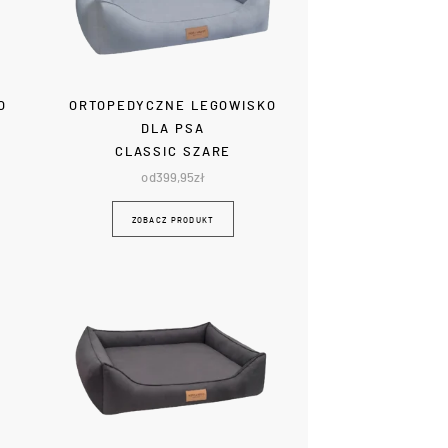
O
ORTOPEDYCZNE LEGOWISKO
DLA PSA
CLASSIC SZARE
od
399,95
zł
ZOBACZ PRODUKT