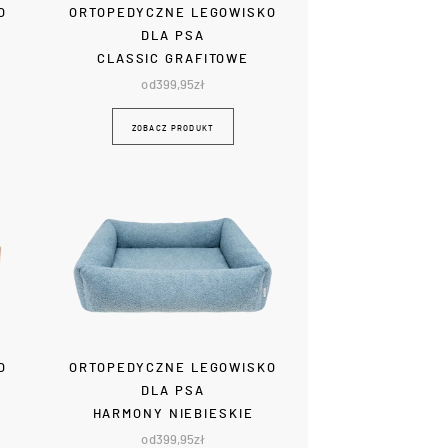
O
ORTOPEDYCZNE LEGOWISKO
DLA PSA
CLASSIC GRAFITOWE
od
399,95
zł
ZOBACZ PRODUKT
O
ORTOPEDYCZNE LEGOWISKO
DLA PSA
HARMONY NIEBIESKIE
od
399,95
zł