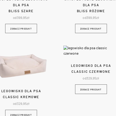
DLA PSA
DLA PSA
BLISS SZARE
BLISS RÓŻOWE
od
399,95
zł
od
399,95
zł
ZOBACZ PRODUKT
ZOBACZ PRODUKT
LEGOWISKO DLA PSA
CLASSIC CZERWONE
od
329,95
zł
ZOBACZ PRODUKT
LEGOWISKO DLA PSA
CLASSIC KREMOWE
od
329,95
zł
ZOBACZ PRODUKT