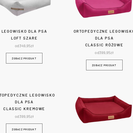
LEGOWISKO DLA PSA
ORTOPEDYCZNE LEGOWISK
LOFT SZARE
DLA PSA
CLASSIC RÓŻOWE
od
349,95
zł
od
399,95
zł
ZOBACZ PRODUKT
ZOBACZ PRODUKT
TOPEDYCZNE LEGOWISKO
DLA PSA
CLASSIC KREMOWE
od
399,95
zł
ZOBACZ PRODUKT