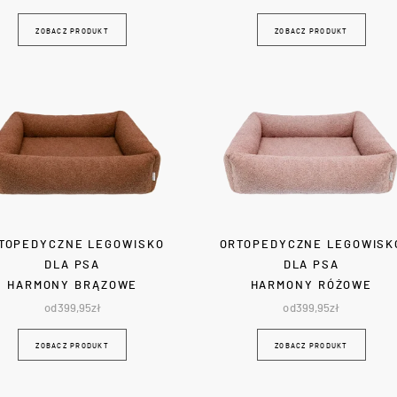
ZOBACZ PRODUKT
ZOBACZ PRODUKT
TOPEDYCZNE LEGOWISKO
ORTOPEDYCZNE LEGOWISK
DLA PSA
DLA PSA
HARMONY BRĄZOWE
HARMONY RÓŻOWE
od
399,95
zł
od
399,95
zł
ZOBACZ PRODUKT
ZOBACZ PRODUKT