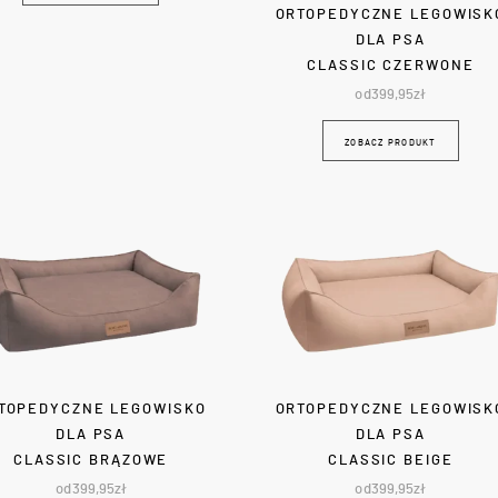
ORTOPEDYCZNE LEGOWISK
DLA PSA
CLASSIC CZERWONE
od
399,95
zł
ZOBACZ PRODUKT
TOPEDYCZNE LEGOWISKO
ORTOPEDYCZNE LEGOWISK
DLA PSA
DLA PSA
CLASSIC BRĄZOWE
CLASSIC BEIGE
od
399,95
zł
od
399,95
zł