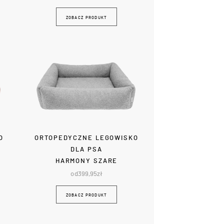
ZOBACZ PRODUKT
O
ORTOPEDYCZNE LEGOWISKO
DLA PSA
HARMONY SZARE
od
399,95
zł
ZOBACZ PRODUKT