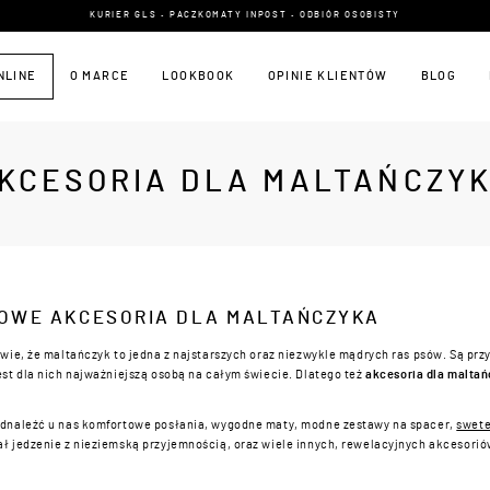
KURIER GLS • PACZKOMATY INPOST • ODBIÓR OSOBISTY
NLINE
O MARCE
LOOKBOOK
OPINIE KLIENTÓW
BLOG
KCESORIA DLA MALTAŃCZY
OWE AKCESORIA DLA MALTAŃCZYKA
 wie, że maltańczyk to jedna z najstarszych oraz niezwykle mądrych ras psów. Są przy
est dla nich najważniejszą osobą na całym świecie. Dlatego też
akcesoria dla malta
dnaleźć u nas komfortowe posłania, wygodne maty, modne zestawy na spacer,
swete
ł jedzenie z nieziemską przyjemnością, oraz wiele innych, rewelacyjnych akcesorió