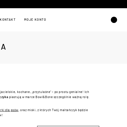
KONTAKT
MOJE KONTO
KA
jacielskie, kochane, „przytulaśne” – po prostu genialne!
Ich
ńczyka
piastują w marce Bowl&Bone szczególnie ważną rolę.
rki dla psów
, oraz miski, z których Twój maltańczyk będzie
w!