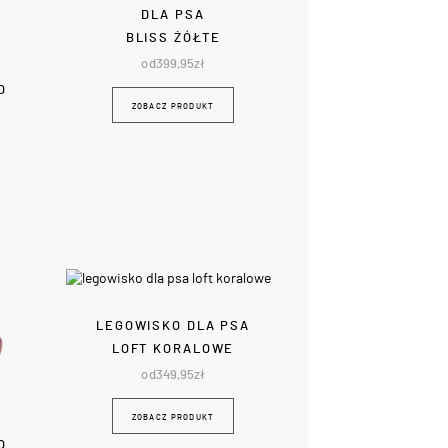
DLA PSA
BLISS ŻÓŁTE
od
399,95
zł
O
ZOBACZ PRODUKT
LEGOWISKO DLA PSA
LOFT KORALOWE
od
349,95
zł
ZOBACZ PRODUKT
O